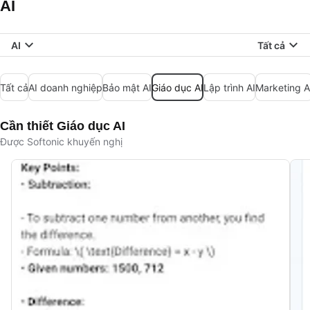
AI
AI
Tất cả
Tất cả
AI doanh nghiệp
Bảo mật AI
Giáo dục AI
Lập trình AI
Marketing A
Cần thiết Giáo dục AI
Được Softonic khuyến nghị