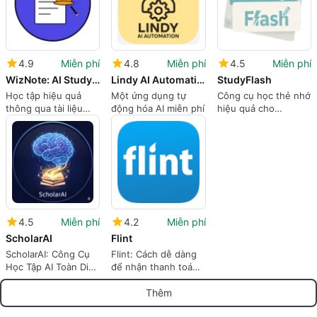
4.9
Miễn phí
4.8
Miễn phí
4.5
Miễn phí
WizNote: AI Study Guide
Lindy AI Automation Guidance
StudyFlash
Học tập hiệu quả
Một ứng dụng tự
Công cụ học thẻ nhớ
thông qua tài liệu
động hóa AI miễn phí
hiệu quả cho
học tập tự động
Android
4.5
Miễn phí
4.2
Miễn phí
ScholarAI
Flint
ScholarAI: Công Cụ
Flint: Cách dễ dàng
Học Tập AI Toàn Diện
để nhận thanh toán
Của Bạn
ngay lập tức
Thêm