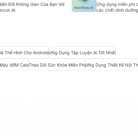
Biến Đổi Không Gian Của Bạn Với
Ứng dụng miễn phí đ
Arcon AI
các chất dinh dưỡng
à Thể Hình Cho Android
ứNg Dụng Tập Luyện Ai Tốt Nhất
Máy đếM Calo
Theo Dõi Sức Khỏe Miễn Phí
ứNg Dụng Thiết Kế Nội Th