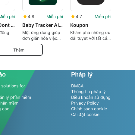
Miễn phí
4.8
Miễn phí
4.7
Miễn phí
Ningenie -Dont Ask Just Task
Baby Tracker AI - MyBaby
Koupon
 động
Một ứng dụng giúp
Khám phá những ưu
đơn giản hóa việc
đãi tuyệt vời tất cả
chăm sóc trẻ em
trong một nơi
hàng ngày
Thêm
áo
Pháp lý
solutions for
DMCA
Thông tin pháp lý
uản lý phần mềm
Điều khoản sử dụng
phần mềm
Privacy Policy
g cáo
Chính sách cookie
Cài đặt cookie