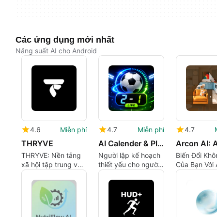
Các ứng dụng mới nhất
Năng suất AI cho Android
4.6
Miễn phí
4.7
Miễn phí
4.7
THRYVE
AI Calender & Planner
THRYVE: Nền tảng
Người lập kế hoạch
Biến Đổi Khô
xã hội tập trung vào
thiết yếu cho người
Của Bạn Với 
đi xe cho các buổi
hâm mộ bóng đá
AI
đi chơi nhóm được
phối hợp