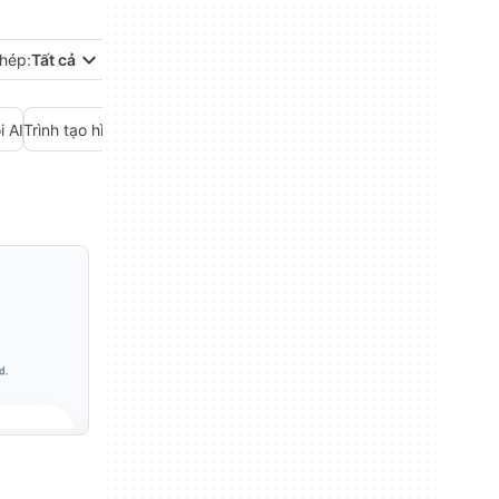
hép:
Tất cả
i AI
Trình tạo hình ảnh AI
Trình tạo nhạc AI
Trình tạo video AI
Trò chuyện