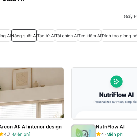
Giấy P
ing AI
Năng suất AI
Tác tử AI
Tài chính AI
Tìm kiếm AI
Trình tạo giọng nó
Arcon AI: AI interior design
NutriFlow AI
4.7
Miễn phí
4
Miễn phí