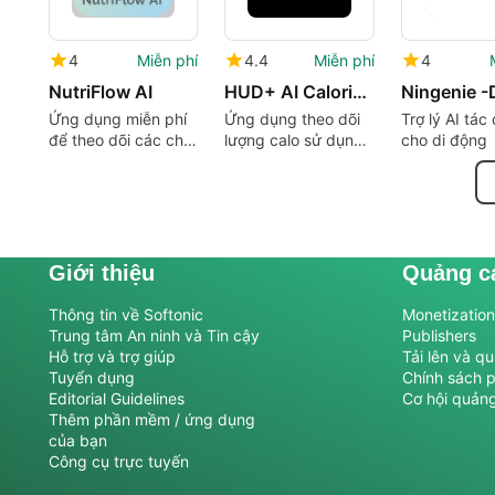
4
Miễn phí
4.4
Miễn phí
4
NutriFlow AI
HUD+ AI Calorie Counter
Ứng dụng miễn phí
Ứng dụng theo dõi
Trợ lý AI tác
để theo dõi các chất
lượng calo sử dụng
cho di động
dinh dưỡng vĩ mô
AI
Giới thiệu
Quảng c
Thông tin về Softonic
Monetization 
Trung tâm An ninh và Tin cậy
Publishers
Hỗ trợ và trợ giúp
Tải lên và q
Tuyển dụng
Chính sách 
Editorial Guidelines
Cơ hội quản
Thêm phần mềm / ứng dụng
của bạn
Công cụ trực tuyến