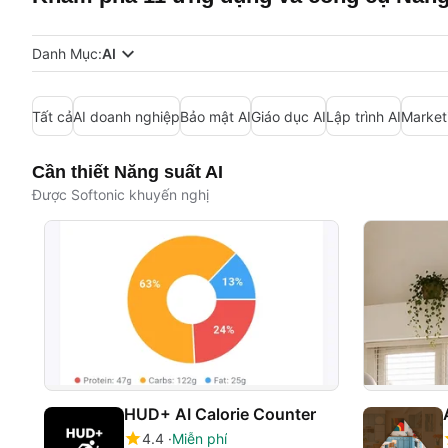
Danh Mục:
AI
Tất cả
AI doanh nghiệp
Bảo mật AI
Giáo dục AI
Lập trình AI
Market
Cần thiết Năng suất AI
Được Softonic khuyến nghị
HUD+ AI Calorie Counter
4.4
Miễn phí