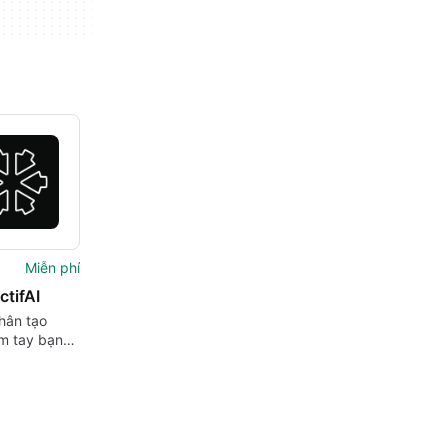
Miễn phí
tifAI
nhân tạo
ầm tay bạn
miễn phí