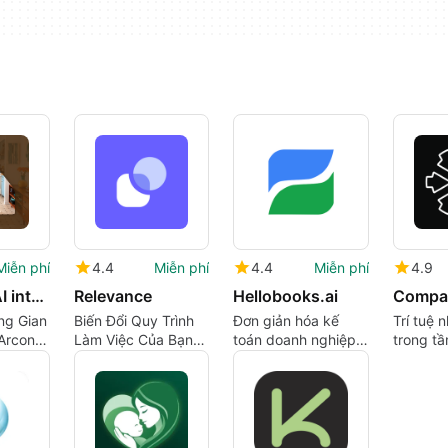
Miễn phí
4.4
Miễn phí
4.4
Miễn phí
4.9
Arcon AI: AI interior design
Relevance
Hellobooks.ai
Compac
ng Gian
Biến Đổi Quy Trình
Đơn giản hóa kế
Trí tuệ 
Arcon
Làm Việc Của Bạn
toán doanh nghiệp
trong t
Với Relevance AI
nhỏ với AI sinh ra
mọi nơi 
thông minh