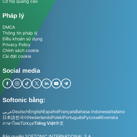
Cơ hội quảng cáo
Pháp lý
DMCA
Thông tin pháp lý
Điều khoản sử dụng
Privacy Policy
Chính sách cookie
Cài đặt cookie
Social media
Softonic bằng:
عربي
Deutsch
English
Español
Français
Bahasa Indonesia
Italiano
日本語
한국어
Nederlands
Polski
Português
Русский
Svenska
ภาษาไทย
Türkçe
Tiếng Việt
中文
Bản quyền SOFTONIC INTERNATIONAL S.A.