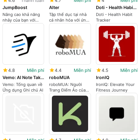
4.6
Thanh toán
4.7
Miễn phí
4
Miễn phí
JumpBoost
Alter
Doti - Health Habit Tracker
Nâng cao khả năng
Tập thể dục tại nhà
Doti - Health Habit
nhảy của bạn với
cá nhân hóa với ứng
Tracker
JumpBoost
dụng Alter
4.8
Miễn phí
4.4
Miễn phí
4.5
Miễn phí
Vemo: AI Note Taker
roboMUA
IronIQ
Vemo: Tổng quan về
roboMUA: Người
IronIQ: Elevate Your
Ứng dụng Ghi chú AI
Trang Điểm Ảo của
Fitness Journey
Bạn