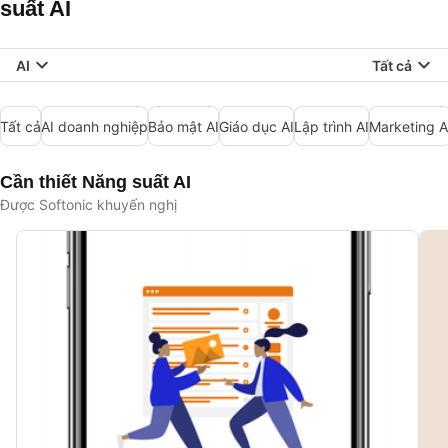
suất AI
AI
Tất cả
Tất cả
AI doanh nghiệp
Bảo mật AI
Giáo dục AI
Lập trình AI
Marketing A
Cần thiết Năng suất AI
Được Softonic khuyến nghị