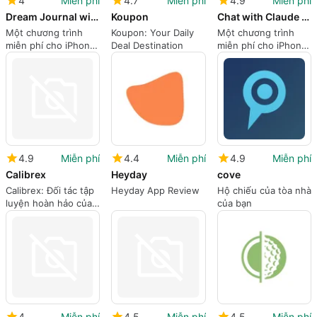
4
Miễn phí
4.7
Miễn phí
4.9
Miễn phí
Dream Journal with AI
Koupon
Chat with Claude AI - Chatbot
Một chương trình
Koupon: Your Daily
Một chương trình
miễn phí cho iPhone,
Deal Destination
miễn phí cho iPhone,
được phát triển bởi
được phát triển bởi
Ugur Yasar Kocal.
Sozzled LLC.
4.9
Miễn phí
4.4
Miễn phí
4.9
Miễn phí
Calibrex
Heyday
cove
Calibrex: Đối tác tập
Heyday App Review
Hộ chiếu của tòa nhà
luyện hoàn hảo của
của bạn
bạn
4
Miễn phí
4.5
Miễn phí
4.5
Miễn phí