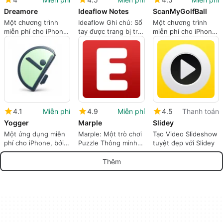
Dreamore
Ideaflow Notes
ScanMyGolfBall
Một chương trình
Ideaflow Ghi chú: Sổ
Một chương trình
miễn phí cho iPhone,
tay được trang bị trí
miễn phí cho iPhone,
do Dream Voyage
tuệ nhân tạo để ghi
bởi SMGB
Inc. phát triển.
lại và tổ chức ngay
Technologies LLC.
lập tức
4.1
Miễn phí
4.9
Miễn phí
4.5
Thanh toán
Yogger
Marple
Slidey
Một ứng dụng miễn
Marple: Một trò chơi
Tạo Video Slideshow
phí cho iPhone, bởi
Puzzle Thông minh
tuyệt đẹp với Slidey
Công ty Yogger.
dành cho những
người đam mê Logic
Thêm