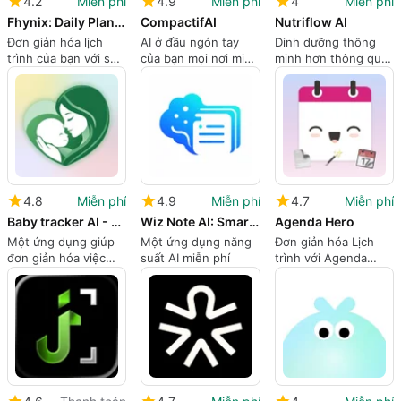
4.2
Miễn phí
4.9
Miễn phí
4
Miễn phí
Fhynix: Daily Planner & To-Do
CompactifAI
Nutriflow AI
Đơn giản hóa lịch
AI ở đầu ngón tay
Dinh dưỡng thông
trình của bạn với sức
của bạn mọi nơi miễn
minh hơn thông qua
mạnh của AI
phí
việc theo dõi thông
minh
4.8
Miễn phí
4.9
Miễn phí
4.7
Miễn phí
Baby tracker AI - MyBaby
Wiz Note AI: Smart Notes
Agenda Hero
Một ứng dụng giúp
Một ứng dụng năng
Đơn giản hóa Lịch
đơn giản hóa việc
suất AI miễn phí
trình với Agenda
chăm sóc em bé
Hero
hàng ngày