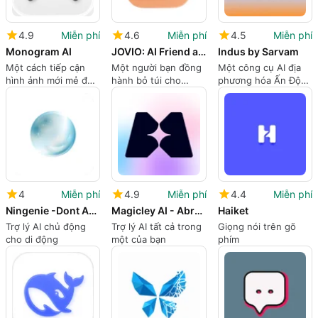
4.9
Miễn phí
4.6
Miễn phí
4.5
Miễn phí
Monogram AI
JOVIO: AI Friend and journal
Indus by Sarvam
Một cách tiếp cận
Một người bạn đồng
Một công cụ AI địa
hình ảnh mới mẻ đối
hành bỏ túi cho
phương hóa Ấn Độ
với tương tác AI
những tâm trí hiện
được xây dựng cho
đại
các ngôn ngữ vùng
miền
4
Miễn phí
4.9
Miễn phí
4.4
Miễn phí
Ningenie -Dont Ask Just Task
Magicley AI - Abrachatdabra
Haiket
Trợ lý AI chủ động
Trợ lý AI tất cả trong
Giọng nói trên gõ
cho di động
một của bạn
phím