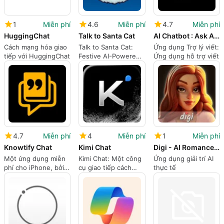
1
Miễn phí
4.6
Miễn phí
4.7
Miễn phí
HuggingChat
Talk to Santa Cat
AI Chatbot : Ask AI Chat Bot
Cách mạng hóa giao
Talk to Santa Cat:
Ứng dụng Trợ lý viết:
tiếp với HuggingChat
Festive AI-Powered
Ứng dụng hỗ trợ viết
Conversations
4.7
Miễn phí
4
Miễn phí
1
Miễn phí
Knowtify Chat
Kimi Chat
Digi - AI Romance, Reimagined
Một ứng dụng miễn
Kimi Chat: Một công
Ứng dụng giải trí AI
phí cho iPhone, bởi
cụ giao tiếp cách
thực tế
Meta Bang LLC.
mạng