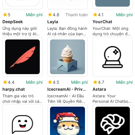
5
Miễn phí
4.8
Thanh toán
4.1
Miễn phí
DeepSeek
Layla
YourChat
Ứng dụng này giới
Layla: Bạn đồng hành
YourChat: Một ứng
thiệu một trợ lý AI
AI cá nhân của bạn
dụng trò chuyện đa
mạnh mẽ
cho iPhone
năng cho iPhone
4.4
Miễn phí
4.5
Miễn phí
4.7
Miễn phí
harpy.chat
IcecreamAI - Privacy First AI
Astara
Tham gia vào trò
IcecreamAI - AI Đầu
Astara: Your
chơi nhập vai với các
Tiên Về Quyền Riêng
Personal AI Chatbot
nhân vật AI
Tư Cho iPhone
Companion