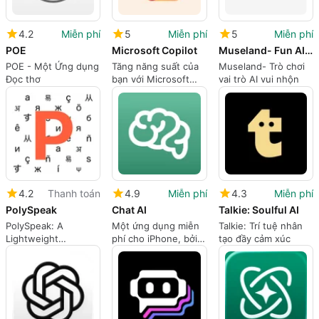
4.2
Miễn phí
5
Miễn phí
5
Miễn phí
POE
Microsoft Copilot
Museland- Fun AI Roleplay
POE - Một Ứng dụng
Tăng năng suất của
Museland- Trò chơi
Đọc thơ
bạn với Microsoft
vai trò AI vui nhộn
Copilot
4.2
Thanh toán
4.9
Miễn phí
4.3
Miễn phí
PolySpeak
Chat AI ㅤ
Talkie: Soulful AI
PolySpeak: A
Một ứng dụng miễn
Talkie: Trí tuệ nhân
Lightweight
phí cho iPhone, bởi
tạo đầy cảm xúc
Translation Keyboard
Rocket Apps GmbH.
for iPhone