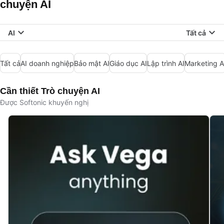
chuyện AI
AI
Tất cả
Tất cả
AI doanh nghiệp
Bảo mật AI
Giáo dục AI
Lập trình AI
Marketing A
Cần thiết Trò chuyện AI
Được Softonic khuyến nghị