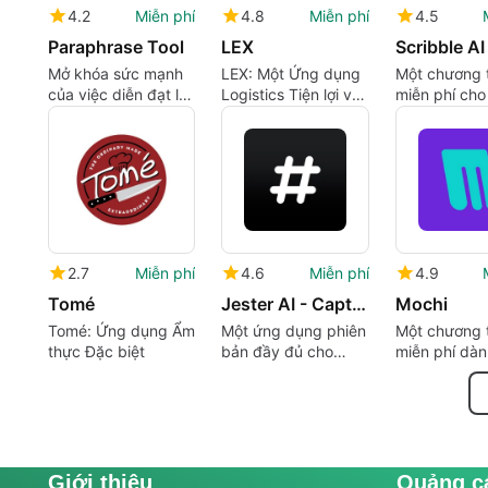
4.2
Miễn phí
4.8
Miễn phí
4.5
Paraphrase Tool
LEX
Scribble AI
Mở khóa sức mạnh
LEX: Một Ứng dụng
Một chương t
của việc diễn đạt lại
Logistics Tiện lợi và
miễn phí cho
với công cụ
Hiệu quả cho Chủ
bởi Sahil Meh
Paraphrase AI!
cửa hàng
2.7
Miễn phí
4.6
Miễn phí
4.9
Tomé
Jester AI - Caption Writer
Mochi
Tomé: Ứng dụng Ẩm
Một ứng dụng phiên
Một chương t
thực Đặc biệt
bản đầy đủ cho
miễn phí dàn
iPhone, bởi Big
iPhone của
Pineapple LLC.
LOVESHARK 
Giới thiệu
Quảng c