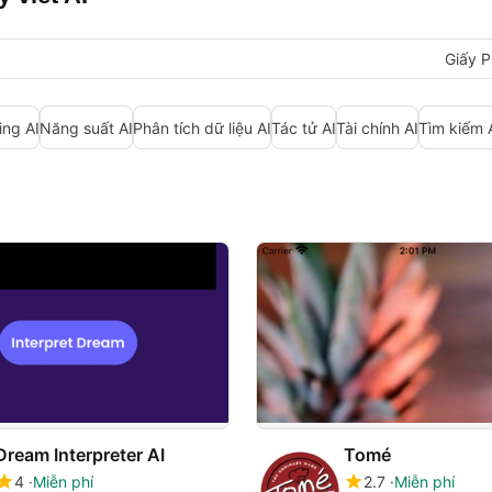
Giấy P
ing AI
Năng suất AI
Phân tích dữ liệu AI
Tác tử AI
Tài chính AI
Tìm kiếm 
Dream Interpreter AI
Tomé
4
Miễn phí
2.7
Miễn phí