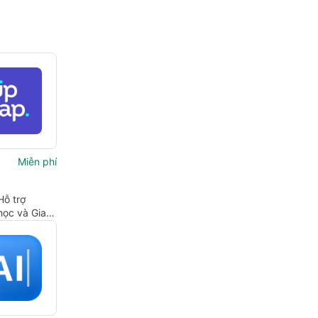
Miễn phí
Hỗ trợ
học và Gia
ng Quản lý
h