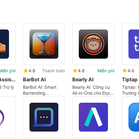
Miễn phí
4.8
Thanh toán
4.8
Miễn phí
4.6
AI Writing Assistant
BarBot AI
Bearly AI
Tiptap
 Trợ lý
BarBot AI: Smart
Bearly AI: Công cụ
Tiptap: 
Bartending
All-in-One cho Đọc,
Trường 
Reinvented
Viết và Sáng tạo
đình tro
Tài chín