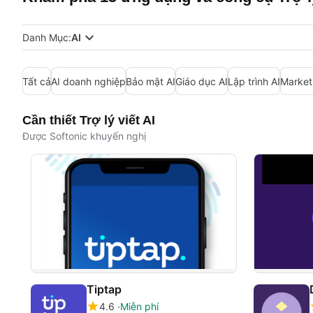
Danh Mục:
AI
Tất cả
AI doanh nghiệp
Bảo mật AI
Giáo dục AI
Lập trình AI
Market
Cần thiết Trợ lý viết AI
Được Softonic khuyến nghị
Tiptap
4.6
Miễn phí