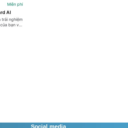
Miễn phí
rd AI
n trải nghiệm
 của bạn với
d AI
Social media