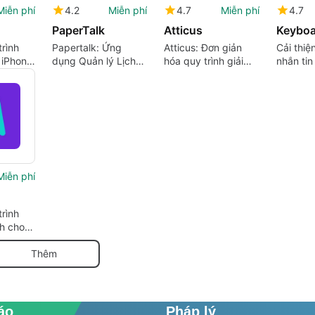
Miễn phí
4.2
Miễn phí
4.7
Miễn phí
4.7
PaperTalk
Atticus
Keyboa
rình
Papertalk: Ứng
Atticus: Đơn giản
Cải thiệ
 iPhone,
dụng Quản lý Lịch
hóa quy trình giải
nhắn tin
ta.
trình và Nhiệm vụ
quyết di sản
Keyboar
Nâng cao
Miễn phí
rình
h cho
LTD.
Thêm
áo
Pháp lý