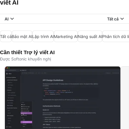
viết AI
AI
Tất cả
Tất cả
Bảo mật AI
Lập trình AI
Marketing AI
Năng suất AI
Phân tích dữ l
Cần thiết Trợ lý viết AI
Được Softonic khuyến nghị