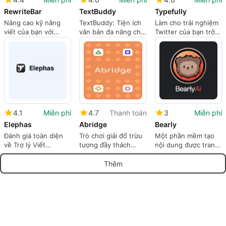
RewriteBar
TextBuddy
Typefully
Nâng cao kỹ năng
TextBuddy: Tiện ích
Làm cho trải nghiệm
viết của bạn với
văn bản đa năng cho
Twitter của bạn trở
RewriteBar
Mac
nên mượt mà hơn với
Typefully
4.1
Miễn phí
4.7
Thanh toán
3
Miễn phí
Elephas
Abridge
Bearly
Đánh giá toàn diện
Trò chơi giải đố trừu
Một phần mềm tạo
về Trợ lý Viết
tượng đầy thách
nội dung được trang
Elephas
thức cho Mac
bị trí tuệ nhân tạo
Thêm