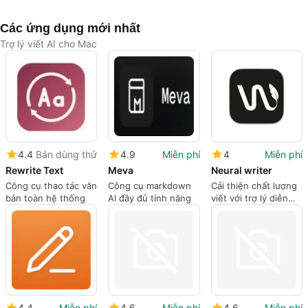
Các ứng dụng mới nhất
Trợ lý viết AI cho Mac
4.4
Bản dùng thử
4.9
Miễn phí
4
Miễn phí
Rewrite Text
Meva
Neural writer
Công cụ thao tác văn
Công cụ markdown
Cải thiện chất lượng
bản toàn hệ thống
AI đầy đủ tính năng
viết với trợ lý diễn
đạt lại này
4.4
Miễn phí
4.6
Miễn phí
4.6
Miễn phí