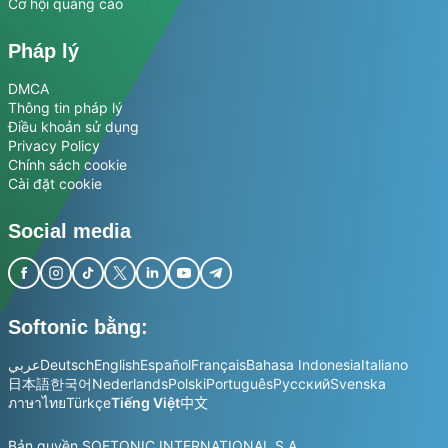
Cơ hội quảng cáo
Pháp lý
DMCA
Thông tin pháp lý
Điều khoản sử dụng
Privacy Policy
Chính sách cookie
Cài đặt cookie
Social media
Softonic bằng:
عربي
Deutsch
English
Español
Français
Bahasa Indonesia
Italiano
日本語
한국어
Nederlands
Polski
Português
Русский
Svenska
ภาษาไทย
Türkçe
Tiếng Việt
中文
Bản quyền SOFTONIC INTERNATIONAL S.A.