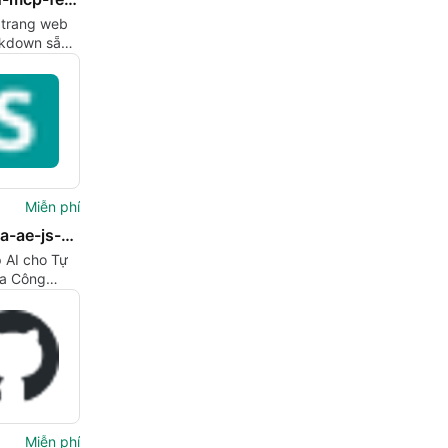
 trang web
kdown sẵn
o AI cho
Miễn phí
winccoa-ae-js-mcpserver
 AI cho Tự
a Công
Miễn phí