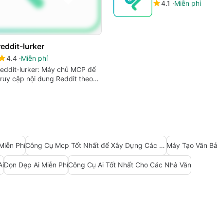
4.1
Miễn phí
reddit-lurker
4.4
Miễn phí
reddit-lurker: Máy chủ MCP để
truy cập nội dung Reddit theo
thời gian thực
Miễn Phí
Công Cụ Mcp Tốt Nhất để Xây Dựng Các Tác Nhân Ai
Máy Tạo Văn Bả
Ai
Dọn Dẹp Ai Miễn Phí
Công Cụ Ai Tốt Nhất Cho Các Nhà Văn