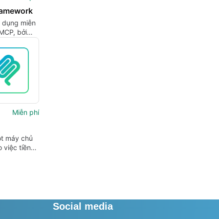
ramework
 dụng miễn
MCP, bởi
1984.
Miễn phí
ột máy chủ
 việc tiền
n bản AI cục
Social media