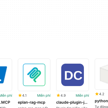
4.2
Miễn phí
4.1
Miễn phí
4.9
Miễn phí
l.MCP
eplan-rag-mcp
claude-plugin-jobhunter
Tự động 