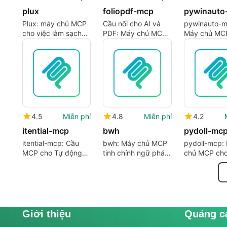
plux
foliopdf-mcp
pywinauto
Plux: máy chủ MCP
Cầu nối cho AI và
pywinauto-m
cho việc làm sạch
PDF: Máy chủ MCP
Máy chủ MC
văn bản và hiệu quả
cho các phản hồi
điều khiển G
ngữ cảnh
dựa trên tài liệu
Windows dựa
AI
4.5
Miễn phí
4.8
Miễn phí
4.2
itential-mcp
bwh
pydoll-mc
itential-mcp: Cầu
bwh: Máy chủ MCP
pydoll-mcp:
MCP cho Tự động
tinh chỉnh ngữ pháp,
chủ MCP ch
hóa Itential và LLMs
phong cách và độ
điều khiển tr
rõ ràng
duyệt cho cá
nhân AI
Giới thiệu
Quảng c