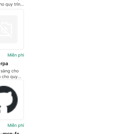
o quy trình
 AI thông
 chủ Python
Miễn phí
-rpa
 sàng cho
n cho quy
m việc doanh
ựa trên AI
Miễn phí
paimon-mcp-fetch