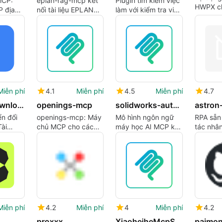
MCP:
eplan-rag-mcp kết
Plugin tìm kiếm việc
HWPX ch
 địa
nối tài liệu EPLAN
làm với kiểm tra visa
làm việc
tự động
với trợ lý AI qua
và xuất khẩu việc
qua máy
khiển
MCP
làm xếp hạng
MCP
Miễn phí
4.1
Miễn phí
4.5
Miễn phí
4.7
wechat-download-api
openings-mcp
solidworks-automation-skill
astron
n đổi
openings-mcp: Máy
Mô hình ngôn ngữ
RPA sẵn
Tài
chủ MCP cho các
máy học AI MCP kết
tác nhâ
 thức
tìm kiếm việc làm
nối với quy trình làm
trình là
quy
ngôn ngữ tự nhiên
việc SolidWorks
nghiệp d
c AI
quy mô lớn
Miễn phí
4.2
Miễn phí
4
Miễn phí
4.2
proxxx
XiaoheiheMcpServer