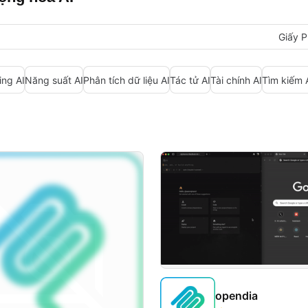
Giấy P
ing AI
Năng suất AI
Phân tích dữ liệu AI
Tác tử AI
Tài chính AI
Tìm kiếm 
opendia