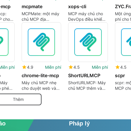
-mcp
mcpmate
xops-cli
ZYC.F
cp:
MCPMate: một máy
MCP máy chủ cho
Một ứng
P cho
chủ MCP địa
DevOps điều khiển
phí cho 
UI
phương để tối ưu
bởi AI và kiểm soát
ZiYuCai
 trên
hóa ngữ cảnh văn
tài nguyên đám mây
bản
Miễn phí
4.9
Miễn phí
4.5
Miễn phí
4.5
p
chrome-lite-mcp
ShortURLMCP
scpr
 Máy
Máy chủ MCP nhẹ
ShortURLMCP: Máy
scpr: m
o phép
cho duyệt web và
chủ MCP thêm vào
MCP cho
ình
tự động hóa dựa
việc rút ngắn URL
xử lý vă
c tác
trên mô hình
trong cuộc trò
bộ
Thêm
chuyện
áo
Pháp lý