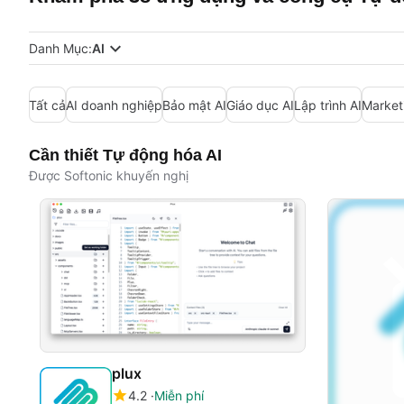
Danh Mục:
AI
Tất cả
AI doanh nghiệp
Bảo mật AI
Giáo dục AI
Lập trình AI
Market
Cần thiết Tự động hóa AI
Được Softonic khuyến nghị
plux
4.2
Miễn phí