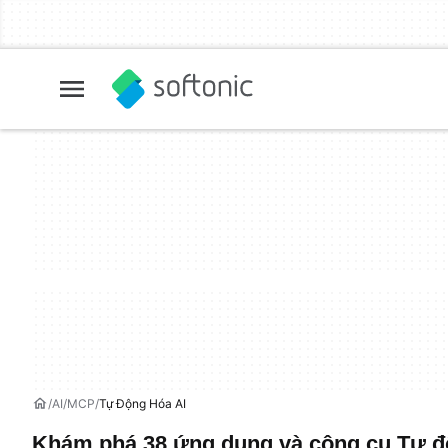
AI
MCP
Tự Động Hóa AI
Khám phá 38 ứng dụng và công cụ Tự đ