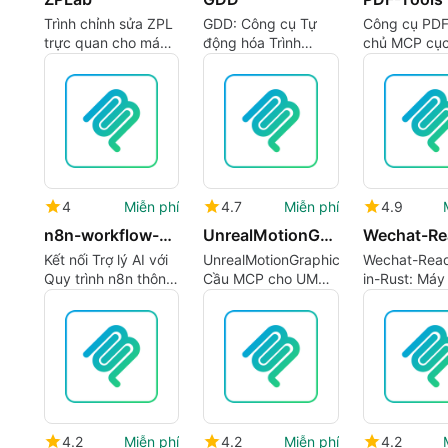
Trình chỉnh sửa ZPL
GDD: Công cụ Tự
Công cụ PDF
trực quan cho máy
động hóa Trình
chủ MCP cục
in Zebra
duyệt AI Nâng cao
cho quy trìn
việc PDF dựa
4
Miễn phí
4.7
Miễn phí
4.9
n8n-workflow-mcp
UnrealMotionGraphicsMCP
Kết nối Trợ lý AI với
UnrealMotionGraphicsMCP:
Wechat-Rea
Quy trình n8n thông
Cầu MCP cho UMG
in-Rust: Máy
qua Máy chủ MCP
và công việc UI điều
MCP Rust ch
khiển bởi AI
tiếp nhận bài
WeChat
4.2
Miễn phí
4.2
Miễn phí
4.2