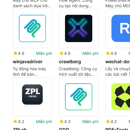
Máy chủ MCP cho
Flow Agent: Công
PowerShell.
danh sách dựa trên
cụ tạo nội dung
Máy chủ MCP
AI trên Wildberries
truyền thông sử
phương cho 
và Ozon
dụng AI
hóa và điều 
Shell AI
4.9
Miễn phí
4.9
Miễn phí
4.9
winjavadriver
crawlberg
Tự động hóa máy
Crawlberg: Công cụ
Lấy và chuyể
tính để bàn
trích xuất dữ liệu
các bài viết 
Windows liên kết
web hiệu quả
khoản Chính
các API Selenium
WeChat cho 
với các tác nhân AI
trình làm việ
4.2
Miễn phí
4.3
Miễn phí
4.2
ZPLab
GDD
PDF-Tools