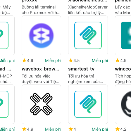
: Máy
Buồng lái terminal
XiaoheiheMcpServer
Lấy các
 bộ
cho Proxmox với hỗ
liên kết các trợ lý
vào Mar
h làm
trợ AI và GitOps
MCP với nền tảng
sàng ch
 trên AI
Xiaoheihe
LLMs
Miễn phí
4.9
Miễn phí
4.5
Miễn phí
4.9
Wechat-Read-MCP-in-Rust
wavebox-browser-control-mcp
smartest-tv
d-MCP-
Tối ưu hóa việc
Tối ưu hóa trải
Tích hợp
 chủ
duyệt web với Tiện
nghiệm xem của
động hó
o việc
ích Mở rộng Điều
bạn với smartest-tv
nghiệp
 viết
khiển Wavebox
Miễn phí
4.9
Miễn phí
4
Miễn phí
4.2