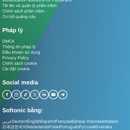
Tải lên và quản lý phần mềm
Chính sách phần mềm
Cơ hội quảng cáo
Pháp lý
DMCA
Thông tin pháp lý
Điều khoản sử dụng
Privacy Policy
Chính sách cookie
Cài đặt cookie
Social media
Softonic bằng:
عربي
Deutsch
English
Español
Français
Bahasa Indonesia
Italiano
日本語
한국어
Nederlands
Polski
Português
Русский
Svenska