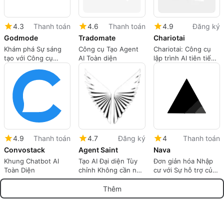
4.3
Thanh toán
4.6
Thanh toán
4.9
Đăng ký
Godmode
Tradomate
Chariotai
Khám phá Sự sáng
Công cụ Tạo Agent
Chariotai: Công cụ
tạo với Công cụ
AI Toàn diện
lập trình AI tiên tiến
Godmode AI
cho các nhà phát
triển
4.9
Thanh toán
4.7
Đăng ký
4
Thanh toán
Convostack
Agent Saint
Nava
Khung Chatbot AI
Tạo AI Đại diện Tùy
Đơn giản hóa Nhập
Toàn Diện
chỉnh Không cần nỗ
cư với Sự hỗ trợ của
lực
AI
Thêm