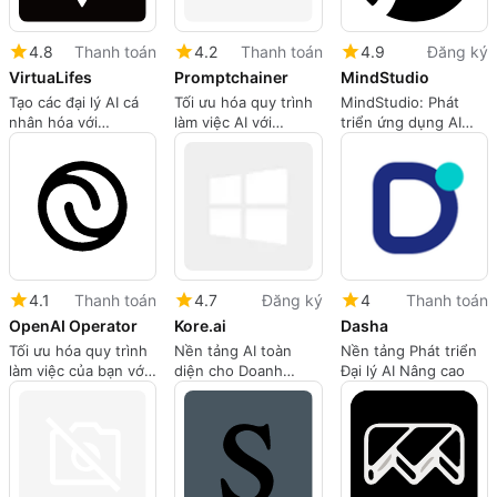
4.8
Thanh toán
4.2
Thanh toán
4.9
Đăng ký
VirtuaLifes
Promptchainer
MindStudio
Tạo các đại lý AI cá
Tối ưu hóa quy trình
MindStudio: Phát
nhân hóa với
làm việc AI với
triển ứng dụng AI
VirtuaLifes
PromptChainer
đơn giản hóa
4.1
Thanh toán
4.7
Đăng ký
4
Thanh toán
OpenAI Operator
Kore.ai
Dasha
Tối ưu hóa quy trình
Nền tảng AI toàn
Nền tảng Phát triển
làm việc của bạn với
diện cho Doanh
Đại lý AI Nâng cao
OpenAI Operator
nghiệp