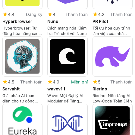
4.4
Đăng ký
4
Thanh toán
4.2
Thanh toán
Hyperbrowser
Nunu
PR Pilot
Hyperbrowser: Tự
Cách mạng hóa Kiểm
Tối ưu hóa quy trình
động hóa nâng cao
tra Trò chơi với Nunu
làm việc của nhà
cho các ứng dụng AI
phát triển với PR
Pilot
4.5
Thanh toán
4.9
Miễn phí
5
Thanh toán
Sarvahit
wavev1.1
Rierino
Giải pháp AI toàn
Wave: Một Đại lý AI
Rierino: Nền tảng AI
diện cho tự động
Modular để Tăng
Low-Code Toàn Diện
hóa mã
cường Năng suất