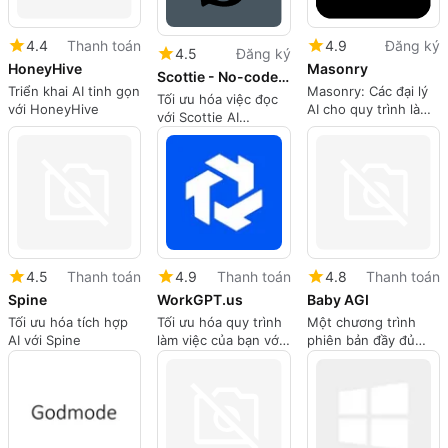
4.4
Thanh toán
4.9
Đăng ký
4.5
Đăng ký
HoneyHive
Masonry
Scottie - No-code AI Agents
Triển khai AI tinh gọn
Masonry: Các đại lý
Tối ưu hóa việc đọc
với HoneyHive
AI cho quy trình làm
với Scottie AI
việc hợp lý hóa
Chatbot
4.5
Thanh toán
4.9
Thanh toán
4.8
Thanh toán
Spine
WorkGPT.us
Baby AGI
Tối ưu hóa tích hợp
Tối ưu hóa quy trình
Một chương trình
AI với Spine
làm việc của bạn với
phiên bản đầy đủ
WorkGPT
cho ứng dụng Web,
bởi GitHub.