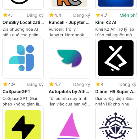
4.1
Đăng ký
4.4
Đăng ký
4.7
Miễn phí
OneSky Localization Agent
Runcell - Jupyter AI Agent
Kimi K2 AI
Địa phương hóa AI
Runcell: Trợ lý
Kimi K2 AI: Trợ lý lập
hiệu quả cho phần
Jupyter Notebook
trình mã nguồn mở
mềm toàn cầu
được hỗ trợ bởi AI
tiên tiến
4.9
Đăng ký
4.7
Đăng ký
4
Đăng ký
CoSpaceGPT
Autopilots by Athena AI
Diane: HR Super Agent by Lyzr
CoSpaceGPT: Giải
Tối ưu hóa quy trình
Diane: Đại diện Siêu
pháp không gian làm
làm việc của bạn với
nhân HR cho Nhu
việc AI an toàn
Autopilots
cầu HR Hiện đại