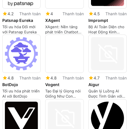
4.2
Thanh toán
4
Thanh toán
4.5
Thanh toán
Patsnap Eureka
XAgent
Imprompt
Tối ưu hóa Đổi mới
XAgent: Nền tảng
Bộ AI Toàn Diện cho
với Patsnap Eureka
phát triển Chatbot
Hoạt Động Kinh
tiên tiến
Doanh
4.8
Thanh toán
4.8
Thanh toán
4.7
Thanh toán
BotDojo
Vogent
Aigur
Tối ưu hóa phát triển
Tạo Đại lý Giọng nói
Quản lý Luồng AI
AI với BotDojo
Giống Như Con
Được Tinh Giản với
Người với Vogent
Aigur