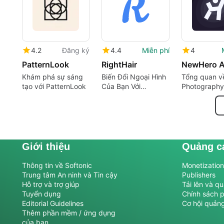
4.2
Đăng ký
4.4
Miễn phí
4
PatternLook
RightHair
NewHero A
Khám phá sự sáng
Biến Đổi Ngoại Hình
Tổng quan v
tạo với PatternLook
Của Bạn Với
Photography
RightHair AI
Trình tạo Hìn
nhỏ
Giới thiệu
Quảng c
Thông tin về Softonic
Monetization 
Trung tâm An ninh và Tin cậy
Publishers
Hỗ trợ và trợ giúp
Tải lên và q
Tuyển dụng
Chính sách 
Editorial Guidelines
Cơ hội quản
Thêm phần mềm / ứng dụng
của bạn