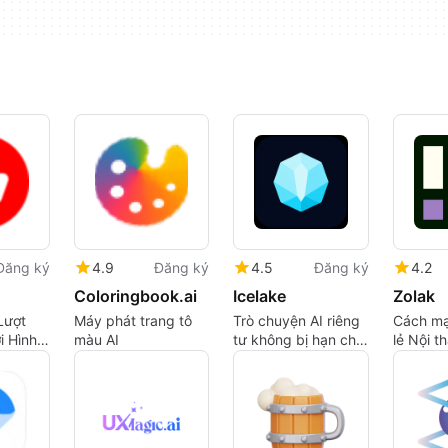
Đăng ký
4.9
Đăng ký
4.5
Đăng ký
4.2
Coloringbook.ai
Icelake
Zolak
Lượt
Máy phát trang tô
Trò chuyện AI riêng
Cách mạ
i Hình
màu AI
tư không bị hạn chế,
lẻ Nội t
 Ưu Hóa
tạo hình ảnh và truy
cập API tương thích
với OpenAI với các
mô hình không bị lọc
và không lưu trữ dữ