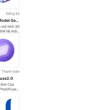
Đăng ký
AI 3D Model Generator
o mô hình 3D
thế hệ mới -
hình 3D
p chỉ trong
Thanh toán
use2.0
i Ảnh Của
 PhotoFuse