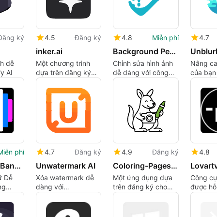
Đăng ký
4.5
Đăng ký
4.8
Miễn phí
4.7
inker.ai
Background People Remover by Magic Eraser
Unblur
nh dễ
Một chương trình
Chỉnh sửa hình ảnh
Nâng ca
y AI
dựa trên đăng ký
dễ dàng với công
của bạn 
cho các ứng dụng
nghệ AI
UnblurI
Web, bởi Mathilda
Palmiero.
4.7
Đăng ký
Miễn phí
4.9
Đăng ký
4.8
Unwatermark AI
SMMAI: AI Banner Maker
Coloring-Pages.app
Lovartv
Xóa watermark dễ
ữ Dễ
Một ứng dụng dựa
Công cụ 
dàng với
ng
trên đăng ký cho
được hỗ 
Unwatermark AI
các ứng dụng Web,
cho các
bởi Emma Reynolds.
tạo