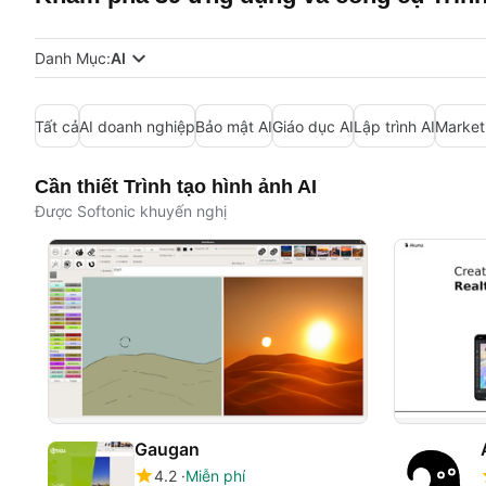
Danh Mục:
AI
Tất cả
AI doanh nghiệp
Bảo mật AI
Giáo dục AI
Lập trình AI
Market
Cần thiết Trình tạo hình ảnh AI
Được Softonic khuyến nghị
Gaugan
4.2
Miễn phí