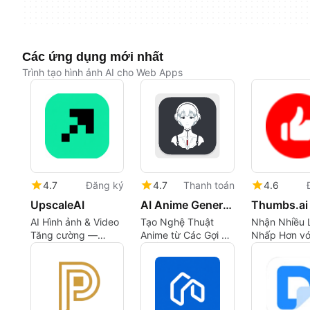
Các ứng dụng mới nhất
Trình tạo hình ảnh AI cho Web Apps
4.7
Đăng ký
4.7
Thanh toán
4.6
UpscaleAI
AI Anime Generator Cloud
Thumbs.ai
AI Hình ảnh & Video
Tạo Nghệ Thuật
Nhận Nhiều 
Tăng cường —
Anime từ Các Gợi Ý
Nhấp Hơn vớ
Nâng cao lên đến
và Ảnh trên Đám
Thu Nhỏ Tối
8K | UpscaleAI
Mây
AI