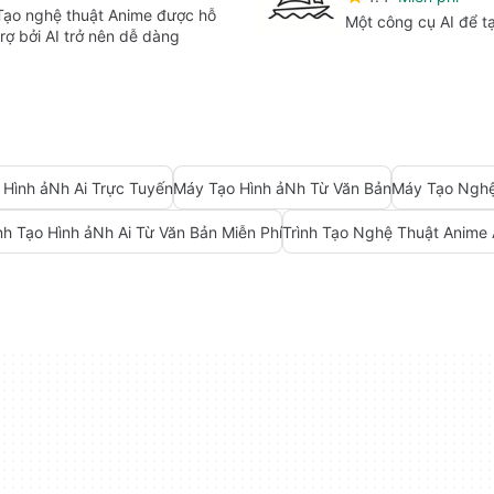
Tạo nghệ thuật Anime được hỗ
Một công cụ AI để t
trợ bởi AI trở nên dễ dàng
o Hình ảNh Ai Trực Tuyến
Máy Tạo Hình ảNh Từ Văn Bản
Máy Tạo Nghệ
nh Tạo Hình ảNh Ai Từ Văn Bản Miễn Phí
Trình Tạo Nghệ Thuật Anime 