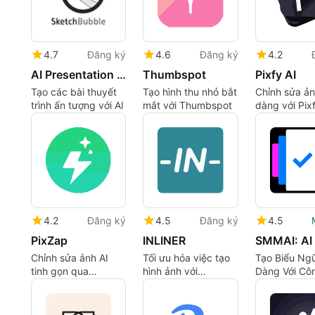
4.7
Đăng ký
4.6
Đăng ký
4.2
AI Presentation Maker by SketchBubble
Thumbspot
Pixfy AI
Tạo các bài thuyết
Tạo hình thu nhỏ bắt
Chỉnh sửa ả
trình ấn tượng với AI
mắt với Thumbspot
dàng với Pixf
4.2
Đăng ký
4.5
Đăng ký
4.5
PixZap
INLINER
Chỉnh sửa ảnh AI
Tối ưu hóa việc tạo
Tạo Biểu Ng
tinh gọn qua
hình ảnh với
Dàng Với Cô
WhatsApp
INLINER
Nghệ AI