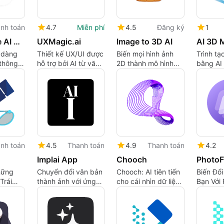
liệu sử dụng của
bạn.
nh toán
4.7
Miễn phí
4.5
Đăng ký
1
Tenorshare AI Diagrimo
UXMagic.ai
Image to 3D AI
 dàng
Thiết kế UX/UI được
Biến mọi hình ảnh
Trình tạ
 thông
hỗ trợ bởi AI từ văn
2D thành mô hình
bằng AI 
 trực
bản đến màn hình
3D bằng AI—không
Tạo mô 
sẵn sàng sản xuất
cần kỹ năng.
tuyệt đẹ
vài giây
nh toán
4.5
Thanh toán
4.9
Thanh toán
4.2
Implai App
Chooch
PhotoF
hững
Chuyển đổi văn bản
Chooch: AI tiên tiến
Biến Đổ
Trái
thành ảnh với ứng
cho cái nhìn dữ liệu
Bạn Với
s
dụng Implai
hình ảnh
2.0