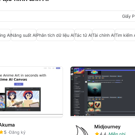
Giấy P
ing AI
Năng suất AI
Phân tích dữ liệu AI
Tác tử AI
Tài chính AI
Tìm kiếm 
Akuma
Midjourney
5
Đăng ký
4.4
Miễn phí