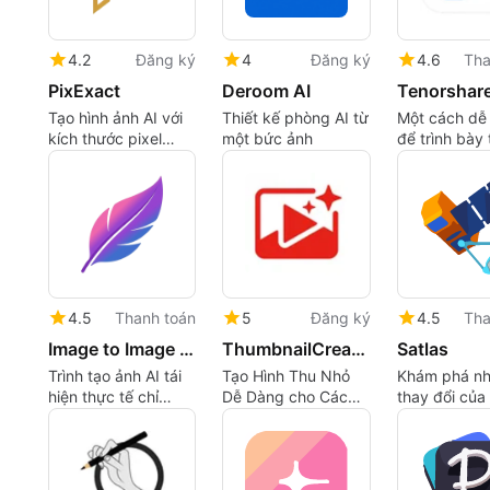
4.2
Đăng ký
4
Đăng ký
4.6
Tha
PixExact
Deroom AI
Tạo hình ảnh AI với
Thiết kế phòng AI từ
Một cách dễ
kích thước pixel
một bức ảnh
để trình bày
chính xác
tin một cách
quan
4.5
Thanh toán
5
Đăng ký
4.5
Tha
Image to Image AI
ThumbnailCreator.comv1.1
Satlas
Trình tạo ảnh AI tái
Tạo Hình Thu Nhỏ
Khám phá n
hiện thực tế chỉ
Dễ Dàng cho Các
thay đổi của 
bằng một dòng
Nhà Sáng Tạo
Đất với Satla
lệnh.
YouTube