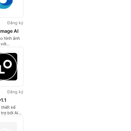
Đăng ký
Image AI
o hình ảnh
với
mage AI
Đăng ký
1.1
thiết kế
trợ bởi AI
 nhà sáng