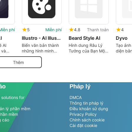
Miễn phí
5
Miễn phí
4.8
Thanh toán
4
I
Illustro - AI Illustration Generator
Beard Style AI
Dyvo
ề AI
Biến văn bản thành
Hình dung Râu Lý
Tạo ảnh 
 và
những hình minh
Tưởng của Bạn Một
diện bằ
h thu
họa tuyệt đẹp
Cách Dễ Dàng
cách dễ
Thêm
áo
Pháp lý
solutions for
DMCA
Thông tin pháp lý
uản lý phần mềm
Điều khoản sử dụng
phần mềm
Privacy Policy
g cáo
Chính sách cookie
Cài đặt cookie