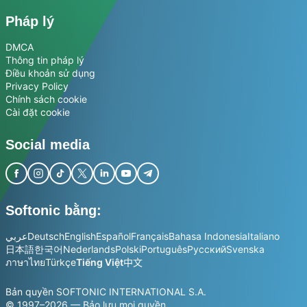
Pháp lý
DMCA
Thông tin pháp lý
Điều khoản sử dụng
Privacy Policy
Chính sách cookie
Cài đặt cookie
Social media
Softonic bằng:
عربي
Deutsch
English
Español
Français
Bahasa Indonesia
Italiano
日本語
한국어
Nederlands
Polski
Português
Русский
Svenska
ภาษาไทย
Türkçe
Tiếng Việt
中文
Bản quyền SOFTONIC INTERNATIONAL S.A.
© 1997–2026 — Bảo lưu mọi quyền