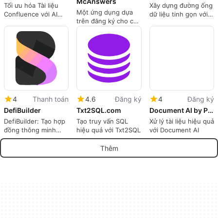
McAnswers
Tối ưu hóa Tài liệu
Xây dựng đường ống
Một ứng dụng dựa
Confluence với AI
dữ liệu tinh gọn với
trên đăng ký cho các
Chatbot
ChatDBT
ứng dụng Web.
4
Thanh toán
4.6
Đăng ký
4
Đăng ký
DefiBuilder
Txt2SQL.com
Document AI by Playmaker
DefiBuilder: Tạo hợp
Tạo truy vấn SQL
Xử lý tài liệu hiệu quả
đồng thông minh
hiệu quả với Txt2SQL
với Document AI
bằng AI
Thêm