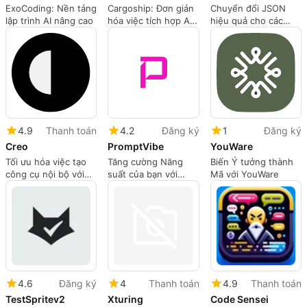
ExoCoding: Nền tảng
Cargoship: Đơn giản
Chuyển đổi JSON
lập trình AI nâng cao
hóa việc tích hợp AI
hiệu quả cho các
cho các nhà phát
chức năng ChatGPT
triển
4.9
Thanh toán
4.2
Đăng ký
1
Đăng ký
Creo
PromptVibe
YouWare
Tối ưu hóa việc tạo
Tăng cường Năng
Biến Ý tưởng thành
công cụ nội bộ với
suất của bạn với
Mã với YouWare
Creo
PromptVibe
4.6
Đăng ký
4
Thanh toán
4.9
Thanh toán
TestSpritev2
Xturing
Code Sensei