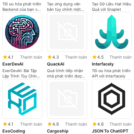
Tối ưu hóa phát triển
Tạo ứng dụng văn
Tạo Dữ Liệu Hạt Hiệu
Backend của bạn với
bản tùy chỉnh một
Quả với Snaplet
Podaki
cách dễ dàng
4.1
Thanh toán
4.3
Thanh toán
4.5
Thanh toán
ExerDevAI
QuackAI
Interfacely
ExerDevAI: Bài Tập
Quá trình tiếp nhận
Tối ưu hóa phát triển
Lập Trình Tùy Chỉnh
nhà phát triển được
API với Interfacely
Trở Nên Dễ Dàng
tinh giản với QuackAI
4.1
Thanh toán
4.9
Thanh toán
4.6
Thanh toán
ExoCoding
Cargoship
JSON To ChatGPT