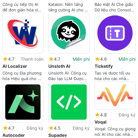
Công cụ tiếp thị AI
Katalon: Nền tảng
Bảo mật AI Che giấu
để đơn giản hóa việc
tăng cường AI cho tự
Dữ liệu cho Consoles
tạo các bài đăng
động hóa kiểm thử
Rails
carousel và thiết kế
đa kênh
quảng cáo
4.7
Thanh toán
4.7
Miễn phí
4.6
Miễn phí
AI Localizer
Unsloth AI
Ticketify
Công cụ Địa phương
Unsloth AI: Công cụ
Tạo vé được tối ưu
hóa Hiệu quả cho Dự
Đào tạo LLM Được
hóa cho các nhà
án Xcode
Tinh gọn
phát triển
4.8
Đăng ký
Voqal
4.7
Đăng ký
4.5
Đăng ký
Voqal: Công cụ giọng
nói AI cho các nhà
Autocoder
Supadev