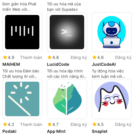
phát triển
Đơn giản hóa Phát
Tối ưu hóa mã của
triển Web với
bạn với Supadev
Autocoder
4.9
Thanh toán
4.8
Đăng ký
4.6
Đăng ký
MAIHEM
LucidCode
JustCodeAI
Tối ưu hóa Đảm bảo
Tối ưu hóa lập trình
Tự động hóa việc
Chất lượng AI với
với các tính năng AI
bình luận mã với
MAIHEM
của LucidCode
JustCodeAI
4.2
Thanh toán
4.7
Đăng ký
4.5
Đăng ký
Podaki
App Mint
Snaplet