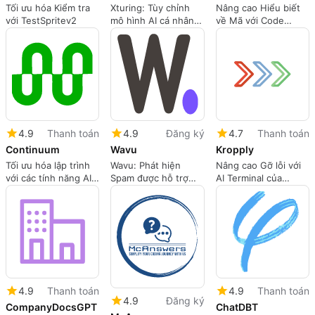
Tối ưu hóa Kiểm tra
Xturing: Tùy chỉnh
Nâng cao Hiểu biết
với TestSpritev2
mô hình AI cá nhân
về Mã với Code
hóa
Sensei
4.9
Thanh toán
4.9
Đăng ký
4.7
Thanh toán
Continuum
Wavu
Kropply
Tối ưu hóa lập trình
Wavu: Phát hiện
Nâng cao Gỡ lỗi với
với các tính năng AI
Spam được hỗ trợ
AI Terminal của
của Continuum
bởi AI trở nên dễ
Kropply
dàng
4.9
Thanh toán
4.9
Thanh toán
4.9
Đăng ký
CompanyDocsGPT
ChatDBT