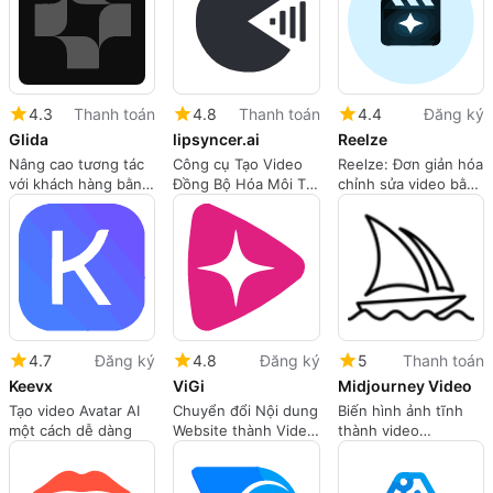
4.3
Thanh toán
4.8
Thanh toán
4.4
Đăng ký
Glida
lipsyncer.ai
Reelze
Nâng cao tương tác
Công cụ Tạo Video
Reelze: Đơn giản hóa
với khách hàng bằng
Đồng Bộ Hóa Môi Tự
chỉnh sửa video bằng
Glida
Động
AI
4.7
Đăng ký
4.8
Đăng ký
5
Thanh toán
Keevx
ViGi
Midjourney Video
Tạo video Avatar AI
Chuyển đổi Nội dung
Biến hình ảnh tĩnh
một cách dễ dàng
Website thành Video
thành video
AI
Midjourney