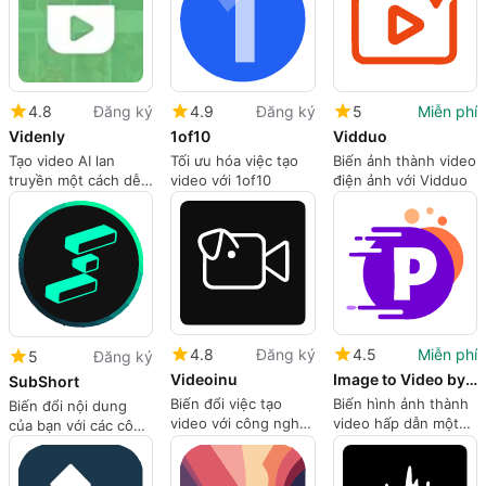
4.8
Đăng ký
4.9
Đăng ký
5
Miễn phí
Videnly
1of10
Vidduo
Tạo video AI lan
Tối ưu hóa việc tạo
Biến ảnh thành video
truyền một cách dễ
video với 1of10
điện ảnh với Vidduo
dàng
4.8
Đăng ký
4.5
Miễn phí
5
Đăng ký
Videoinu
Image to Video by PixNova
SubShort
Biến đổi việc tạo
Biến hình ảnh thành
Biến đổi nội dung
video với công nghệ
video hấp dẫn một
của bạn với các công
AI
cách dễ dàng
cụ AI của SubShort