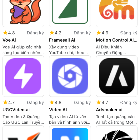
4.8
Đăng ký
4.2
Đăng ký
4.9
Đăng ký
Voe Ai
Framesail AI
Motion Control AI Pro
Voe Ai giúp các nhà
Xây dựng video
AI Điều Khiển
sáng tạo biến những
YouTube dài, theo
Chuyển Động
ý tưởng đơn giản
phong cách của bạn
Chuyển Động Đến
thành video thực tế,
Bất Kỳ Nhân Vật Nào
chất lượng cao với sự
kiểm soát hình ảnh
chính xác và tốc độ
tạo nhanh chóng.
4.7
Đăng ký
4.8
Đăng ký
4.7
Đăng ký
UGCVideo.ai
Video AI
Adsmaker.ai
Tạo Video & Quảng
Tạo video AI từ văn
Trình tạo quảng cáo
Cáo UGC Lan Truyền
bản và hình ảnh với
AI Tất cả trong Một
với AI trong Vài Phút
videoai.ai, được hỗ
cho Mọi Nền tảng
trợ bởi các mô hình
tạo video hàng đầu