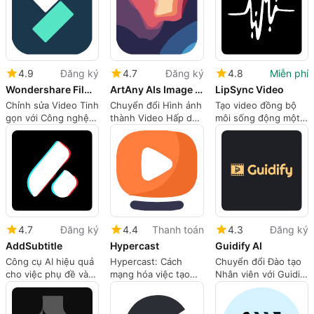
4.9
Đăng ký
4.7
Đăng ký
4.8
Miễn phí
Wondershare Filmora
ArtAny AIs Image to Video
LipSync Video
Chỉnh sửa Video Tinh
Chuyển đổi Hình ảnh
Tạo video đồng bộ
gọn với Công nghệ
thành Video Hấp dẫn
môi sống động một
AI
với ArtAny AI
cách dễ dàng
4.7
Đăng ký
4.4
Thanh toán
4.3
Đăng ký
AddSubtitle
Hypercast
Guidify AI
Công cụ AI hiệu quả
Hypercast: Cách
Chuyển đổi Đào tạo
cho việc phụ đề và
mạng hóa việc tạo
Nhân viên với Guidify
dịch video
video cá nhân hóa
AI