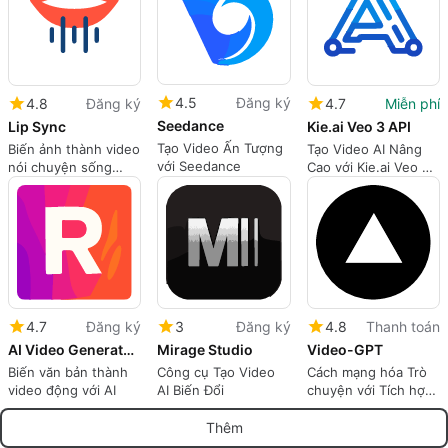
4.5
Đăng ký
4.8
Đăng ký
4.7
Miễn phí
Seedance
Lip Sync
Kie.ai Veo 3 API
Tạo Video Ấn Tượng
Biến ảnh thành video
Tạo Video AI Nâng
với Seedance
nói chuyện sống
Cao với Kie.ai Veo 3
động
API
4.7
Đăng ký
3
Đăng ký
4.8
Thanh toán
AI Video Generator by RenderFlow AI
Mirage Studio
Video-GPT
Biến văn bản thành
Công cụ Tạo Video
Cách mạng hóa Trò
video động với AI
AI Biến Đổi
chuyện với Tích hợp
Video
Thêm