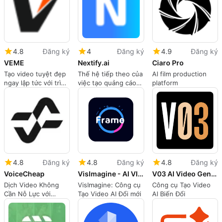
và quy trình thân
thiện với người sáng
tạo.
4.8
Đăng ký
4
Đăng ký
4.9
Đăng ký
VEME
Nextify.ai
Ciaro Pro
Tạo video tuyệt đẹp
Thế hệ tiếp theo của
AI film production
ngay lập tức với trình
việc tạo quảng cáo
platform
tạo video AI miễn phí
AI
của chúng tôi
4.8
Đăng ký
4.8
Đăng ký
4.8
Đăng ký
VoiceCheap
VisImagine - AI VIdeo Creation Platform
V03 AI Video Generator
Dịch Video Không
VisImagine: Công cụ
Công cụ Tạo Video
Cần Nỗ Lực với
Tạo Video AI Đổi mới
AI Biến Đổi
VoiceCheap