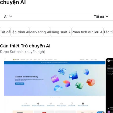
chuyện AI
AI
Tất cả
Tất cả
Lập trình AI
Marketing AI
Năng suất AI
Phân tích dữ liệu AI
Tác t
Cần thiết Trò chuyện AI
Được Softonic khuyến nghị