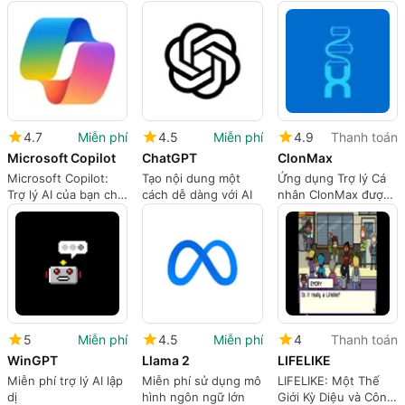
án sáng tạo
việc với AI
cho Windows
4.7
Miễn phí
4.5
Miễn phí
4.9
Thanh toán
Microsoft Copilot
ChatGPT
ClonMax
Microsoft Copilot:
Tạo nội dung một
Ứng dụng Trợ lý Cá
Trợ lý AI của bạn cho
cách dễ dàng với AI
nhân ClonMax được
Windows
trang bị trí tuệ nhân
tạo
5
Miễn phí
4.5
Miễn phí
4
Thanh toán
WinGPT
Llama 2
LIFELIKE
Miễn phí trợ lý AI lập
Miễn phí sử dụng mô
LIFELIKE: Một Thế
dị
hình ngôn ngữ lớn
Giới Kỳ Diệu và Công