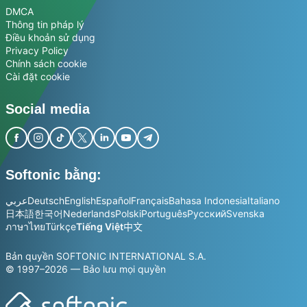
DMCA
Thông tin pháp lý
Điều khoản sử dụng
Privacy Policy
Chính sách cookie
Cài đặt cookie
Social media
Softonic bằng:
عربي
Deutsch
English
Español
Français
Bahasa Indonesia
Italiano
日本語
한국어
Nederlands
Polski
Português
Русский
Svenska
ภาษาไทย
Türkçe
Tiếng Việt
中文
Bản quyền SOFTONIC INTERNATIONAL S.A.
© 1997–2026 — Bảo lưu mọi quyền