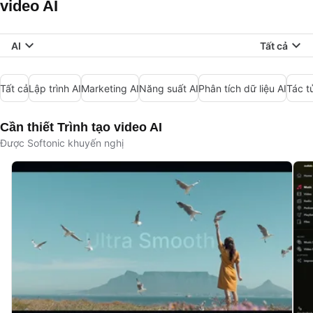
video AI
AI
Tất cả
Tất cả
Lập trình AI
Marketing AI
Năng suất AI
Phân tích dữ liệu AI
Tác t
Cần thiết Trình tạo video AI
Được Softonic khuyến nghị