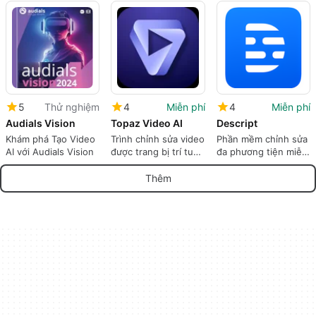
Edimakor
Vidnoz AI
Windows, được phát
triển bởi AVCLabs.
5
Thử nghiệm
4
Miễn phí
4
Miễn phí
Audials Vision
Topaz Video AI
Descript
Khám phá Tạo Video
Trình chỉnh sửa video
Phần mềm chỉnh sửa
AI với Audials Vision
được trang bị trí tuệ
đa phương tiện miễn
nhân tạo tối ưu
phí
Thêm