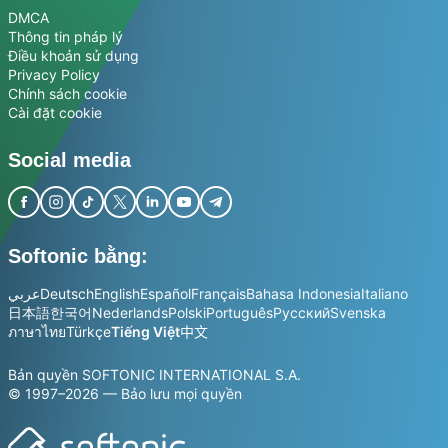
DMCA
Thông tin pháp lý
Điều khoản sử dụng
Privacy Policy
Chính sách cookie
Cài đặt cookie
Social media
Softonic bằng:
عربي
Deutsch
English
Español
Français
Bahasa Indonesia
Italiano
日本語
한국어
Nederlands
Polski
Português
Русский
Svenska
ภาษาไทย
Türkçe
Tiếng Việt
中文
Bản quyền SOFTONIC INTERNATIONAL S.A.
© 1997–2026 — Bảo lưu mọi quyền