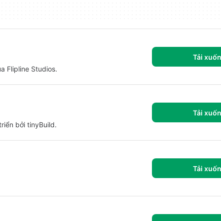
Tải xuố
 Flipline Studios.
Tải xuố
iển bởi tinyBuild.
Tải xuố