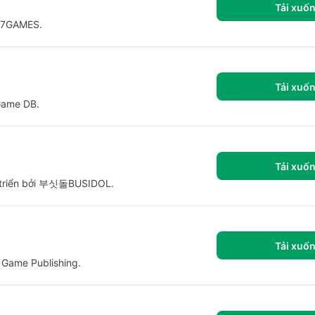
Tải xuố
 37GAMES.
Tải xuố
Game DB.
Tải xuố
t triển bởi 부싯돌BUSIDOL.
Tải xuố
 Game Publishing.