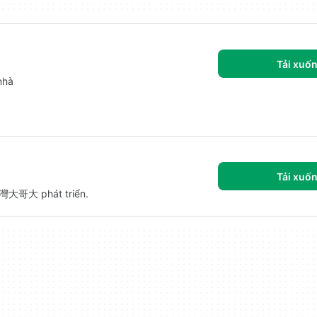
Tải xuố
nhà
Tải xuố
 台灣大哥大 phát triển.