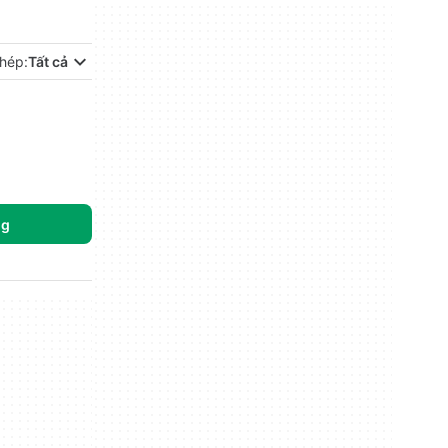
hép:
Tất cả
ng