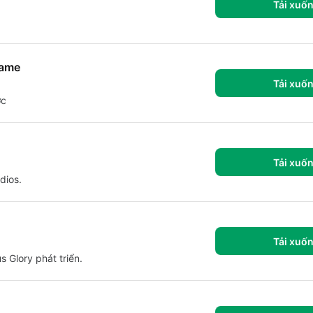
Tải xuố
Game
Tải xuố
ợc
Tải xuố
dios.
Tải xuố
 Glory phát triển.