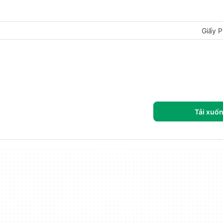
Giấy P
Tải xuố