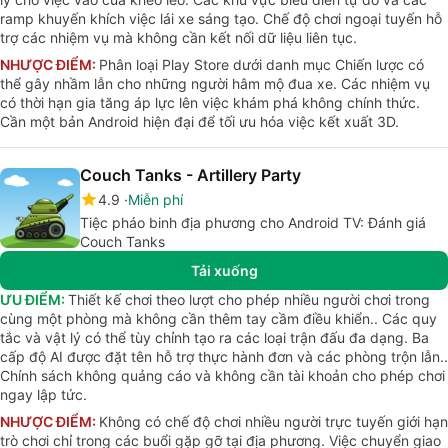
ramp khuyến khích việc lái xe sáng tạo. Chế độ chơi ngoại tuyến hỗ
trợ các nhiệm vụ mà không cần kết nối dữ liệu liên tục.
NHƯỢC ĐIỂM:
Phân loại Play Store dưới danh mục Chiến lược có
thể gây nhầm lẫn cho những người hâm mộ đua xe. Các nhiệm vụ
có thời hạn gia tăng áp lực lên việc khám phá không chính thức.
Cần một bản Android hiện đại để tối ưu hóa việc kết xuất 3D.
Couch Tanks - Artillery Party
4.9
Miễn phí
Tiệc pháo binh địa phương cho Android TV: Đánh giá
Couch Tanks
Tải xuống
ƯU ĐIỂM:
Thiết kế chơi theo lượt cho phép nhiều người chơi trong
cùng một phòng mà không cần thêm tay cầm điều khiển.. Các quy
tắc và vật lý có thể tùy chỉnh tạo ra các loại trận đấu đa dạng. Ba
cấp độ AI được đặt tên hỗ trợ thực hành đơn và các phòng trộn lẫn..
Chính sách không quảng cáo và không cần tài khoản cho phép chơi
ngay lập tức.
NHƯỢC ĐIỂM:
Không có chế độ chơi nhiều người trực tuyến giới hạn
trò chơi chỉ trong các buổi gặp gỡ tại địa phương. Việc chuyển giao