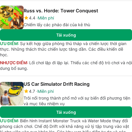
Russ vs. Horde: Tower Conquest
4.4
Miễn phí
Chiếm lấy các pháo đài của kẻ thù
Tải xuống
ƯU ĐIỂM:
Sự kết hợp giữa phòng thủ tháp và chiến lược thời gian
thực. Những thách thức chiến lược tăng dần. Các điều khiển dễ
học.
NHƯỢC ĐIỂM:
Lối chơi lặp đi lặp lại. Thiếu các chế độ trò chơi và nội
dung bổ sung.
US Car Simulator Drift Racing
4.7
Miễn phí
Trôi nổi trong thành phố mở với sự biến đổi phương tiện
và mục tiêu nhiệm vụ
Tải xuống
ƯU ĐIỂM:
Biến hình Instant Monster Truck và Water Mode thay đổi
phong cách chơi. Chế độ Drift với khả năng xử lý tập trung vào vật
lý cho việc vào cua khéo léo. Các khu vực biểu diễn tự do và các