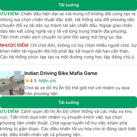
Tải xuống
ƯU ĐIỂM:
Chiến đấu hiện đại-so với-trung cổ không đối xứng tạo ra
những lựa chọn chiến thuật đặc biệt. Hệ thống sửa đổi phương tiện
chuyển đổi xe tải dân sự thành tài sản chiến đấu. Ngoại giao nhân
đạo liên kết công nghệ và y tế với lòng trung thành địa phương.
Tiến trình chiến dịch chuyển từ sinh tồn sang mở rộng lục địa.
NHƯỢC ĐIỂM:
Chỉ chơi đơn, không có tùy chọn nhiều người chơi. Sự
khan hiếm tài nguyên đòi hỏi phải lập kế hoạch dài hạn cẩn thận.
Các hệ thống phức tạp tạo ra một đường cong học tập đáng chú ý.
Indian Driving Bike Mafia Game
4.5
Miễn phí
Chơi lái xe đô thị Ấn Độ thế giới mở với nhiệm vụ dựa
trên phương tiện
Tải xuống
ƯU ĐIỂM:
Cảnh quan đô thị Ấn Độ chính thống và các mẫu xe khu
vực. Tiến trình dựa trên nhiệm vụ khuyến khích việc lựa chọn
phương tiện chiến thuật. Chơi ngoại tuyến hỗ trợ việc khám phá
không bị gián đoạn. Các điều khiển tối ưu hóa cho di động tách biệt
việc điều khiển nhân vật và phương tiện..