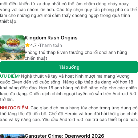
một điều khiển từ xa duy nhất có thể làm chậm dòng chảy xoay
vòng với các nhóm lớn hơn. Các tùy chọn quy tắc phong phú có thể
làm cho những người mới cảm thấy choáng ngợp trong quá trình
thiết lập.
Kingdom Rush Origins
4.7
Thanh toán
Phòng thủ tháp Elven thưởng cho lối chơi anh hùng
chiến thuật
Tải xuống
ƯU ĐIỂM:
Nghệ thuật vẽ tay và hoạt hình mượt mà mang Vương
quốc Elven đến với cuộc sống. Nâng cấp tháp đa dạng với hơn 18
khả năng độc đáo. Hơn 16 anh hùng có thể nâng cấp cho các chiến
lược đa dạng. Chiến dịch chính ngoại tuyến có sẵn trên Android 5.0
trở lên.
NHƯỢC ĐIỂM:
Các giao dịch mua hàng tùy chọn trong ứng dụng có
thể tăng tốc độ tiến bộ. Chế độ Heroic và Iron đòi hỏi thời gian chính
xác và kỹ năng cao. Yêu cầu Android 5.0 loại trừ các thiết bị cũ hơn.
Gangster Crime: Openworld 2026