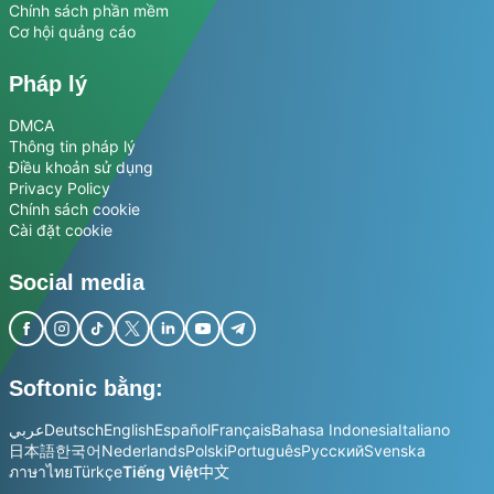
Chính sách phần mềm
Cơ hội quảng cáo
Pháp lý
DMCA
Thông tin pháp lý
Điều khoản sử dụng
Privacy Policy
Chính sách cookie
Cài đặt cookie
Social media
Softonic bằng:
عربي
Deutsch
English
Español
Français
Bahasa Indonesia
Italiano
日本語
한국어
Nederlands
Polski
Português
Русский
Svenska
ภาษาไทย
Türkçe
Tiếng Việt
中文