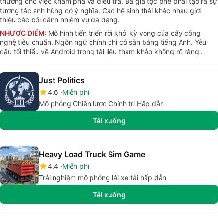
thưởng cho việc khám phá và điều tra. Ba gia tộc phe phái tạo ra sự
tương tác anh hùng có ý nghĩa. Các hệ sinh thái khác nhau giới
thiệu các bối cảnh nhiệm vụ đa dạng.
NHƯỢC ĐIỂM:
Mô hình tiến triển rời khỏi kỳ vọng của cây công
nghệ tiêu chuẩn. Ngôn ngữ chính chỉ có sẵn bằng tiếng Anh. Yêu
cầu tối thiểu về Android trong tài liệu tham khảo không rõ ràng..
Just Politics
4.6
Miễn phí
Mô phỏng Chiến lược Chính trị Hấp dẫn
Tải xuống
Heavy Load Truck Sim Game
4.4
Miễn phí
Trải nghiệm mô phỏng lái xe tải hấp dẫn
Tải xuống