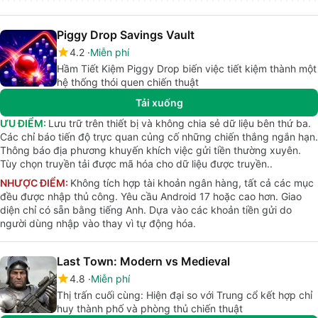
Piggy Drop Savings Vault
4.2
Miễn phí
Hầm Tiết Kiệm Piggy Drop biến việc tiết kiệm thành một
hệ thống thói quen chiến thuật
Tải xuống
ƯU ĐIỂM:
Lưu trữ trên thiết bị và không chia sẻ dữ liệu bên thứ ba.
Các chỉ báo tiến độ trực quan củng cố những chiến thắng ngắn hạn.
Thông báo địa phương khuyến khích việc gửi tiền thường xuyên.
Tùy chọn truyền tải được mã hóa cho dữ liệu được truyền..
NHƯỢC ĐIỂM:
Không tích hợp tài khoản ngân hàng, tất cả các mục
đều được nhập thủ công. Yêu cầu Android 17 hoặc cao hơn. Giao
diện chỉ có sẵn bằng tiếng Anh. Dựa vào các khoản tiền gửi do
người dùng nhập vào thay vì tự động hóa.
Last Town: Modern vs Medieval
4.8
Miễn phí
Thị trấn cuối cùng: Hiện đại so với Trung cổ kết hợp chỉ
huy thành phố và phòng thủ chiến thuật