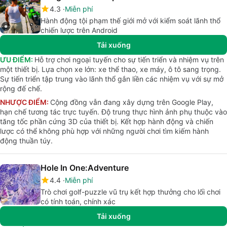
4.3
Miễn phí
Hành động tội phạm thế giới mở với kiểm soát lãnh thổ
chiến lược trên Android
Tải xuống
ƯU ĐIỂM:
Hỗ trợ chơi ngoại tuyến cho sự tiến triển và nhiệm vụ trên
một thiết bị. Lựa chọn xe lớn: xe thể thao, xe máy, ô tô sang trọng.
Sự tiến triển tập trung vào lãnh thổ gắn liền các nhiệm vụ với sự mở
rộng đế chế.
NHƯỢC ĐIỂM:
Cộng đồng vẫn đang xây dựng trên Google Play,
hạn chế tương tác trực tuyến. Độ trung thực hình ảnh phụ thuộc vào
tăng tốc phần cứng 3D của thiết bị. Kết hợp hành động và chiến
lược có thể không phù hợp với những người chơi tìm kiếm hành
động thuần túy.
Hole In One:Adventure
4.4
Miễn phí
Trò chơi golf-puzzle vũ trụ kết hợp thưởng cho lối chơi
có tính toán, chính xác
Tải xuống