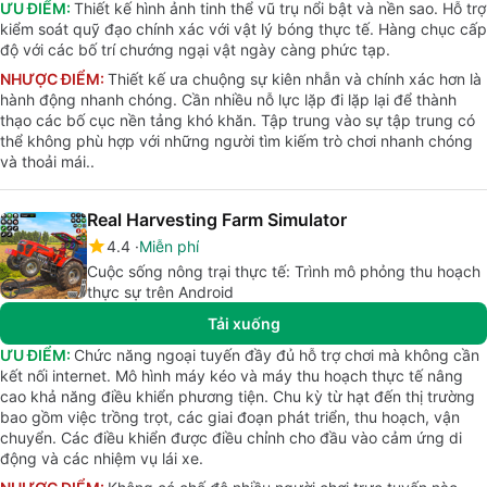
ƯU ĐIỂM:
Thiết kế hình ảnh tinh thể vũ trụ nổi bật và nền sao. Hỗ trợ
kiểm soát quỹ đạo chính xác với vật lý bóng thực tế. Hàng chục cấp
độ với các bố trí chướng ngại vật ngày càng phức tạp.
NHƯỢC ĐIỂM:
Thiết kế ưa chuộng sự kiên nhẫn và chính xác hơn là
hành động nhanh chóng. Cần nhiều nỗ lực lặp đi lặp lại để thành
thạo các bố cục nền tảng khó khăn. Tập trung vào sự tập trung có
thể không phù hợp với những người tìm kiếm trò chơi nhanh chóng
và thoải mái..
Real Harvesting Farm Simulator
4.4
Miễn phí
Cuộc sống nông trại thực tế: Trình mô phỏng thu hoạch
thực sự trên Android
Tải xuống
ƯU ĐIỂM:
Chức năng ngoại tuyến đầy đủ hỗ trợ chơi mà không cần
kết nối internet. Mô hình máy kéo và máy thu hoạch thực tế nâng
cao khả năng điều khiển phương tiện. Chu kỳ từ hạt đến thị trường
bao gồm việc trồng trọt, các giai đoạn phát triển, thu hoạch, vận
chuyển. Các điều khiển được điều chỉnh cho đầu vào cảm ứng di
động và các nhiệm vụ lái xe.