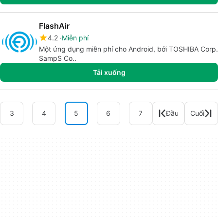
FlashAir
4.2
Miễn phí
Một ứng dụng miễn phí cho Android, bởi TOSHIBA Corp.
SampS Co..
Tải xuống
3
4
5
6
7
Đầu
Cuối