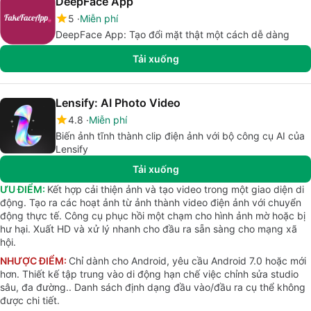
DeepFace App
5
Miễn phí
DeepFace App: Tạo đổi mặt thật một cách dễ dàng
Tải xuống
Lensify: AI Photo Video
4.8
Miễn phí
Biến ảnh tĩnh thành clip điện ảnh với bộ công cụ AI của
Lensify
Tải xuống
ƯU ĐIỂM:
Kết hợp cải thiện ảnh và tạo video trong một giao diện di
động. Tạo ra các hoạt ảnh từ ảnh thành video điện ảnh với chuyển
động thực tế. Công cụ phục hồi một chạm cho hình ảnh mờ hoặc bị
hư hại. Xuất HD và xử lý nhanh cho đầu ra sẵn sàng cho mạng xã
hội.
NHƯỢC ĐIỂM:
Chỉ dành cho Android, yêu cầu Android 7.0 hoặc mới
hơn. Thiết kế tập trung vào di động hạn chế việc chỉnh sửa studio
sâu, đa đường.. Danh sách định dạng đầu vào/đầu ra cụ thể không
được chi tiết.