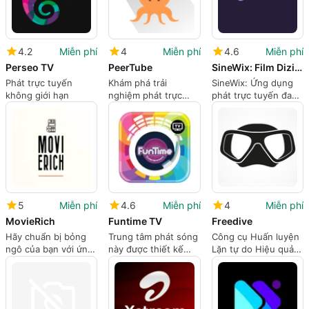
4.2
Miễn phí
4
Miễn phí
4.6
Miễn phí
Perseo TV
PeerTube
SineWix: Film Dizi ve Anime
Phát trực tuyến
Khám phá trải
SineWix: Ứng dụng
không giới hạn
nghiệm phát trực
phát trực tuyến đa
tuyến video phi tập
phương tiện toàn
trung
diện
5
Miễn phí
4.6
Miễn phí
4
Miễn phí
MovieRich
Funtime TV
Freedive
Hãy chuẩn bị bỏng
Trung tâm phát sóng
Công cụ Huấn luyện
ngô của bạn với ứng
này được thiết kế
Lặn tự do Hiệu quả
dụng miễn phí này.
riêng cho người xem
cho Android
nghiện xem phim ở
Bangladesh.