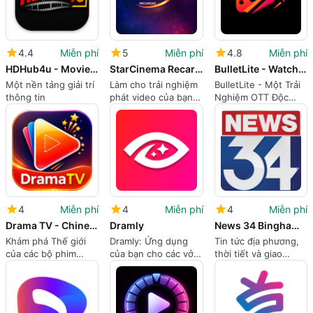
4.4
Miễn phí
5
Miễn phí
4.8
Miễn phí
HDHub4u - Movie & Series Guide
StarCinema Recargas
BulletLite - Watch & Earn
Một nền tảng giải trí
Làm cho trải nghiệm
BulletLite - Một Trải
thông tin
phát video của bạn
Nghiệm OTT Độc
trở nên mượt mà hơn
Đáo
4
Miễn phí
4
Miễn phí
4
Miễn phí
Drama TV - Chinese Short Drama
Dramly
News 34 Binghamton
Khám phá Thế giới
Dramly: Ứng dụng
Tin tức địa phương,
của các bộ phim
của bạn cho các vở
thời tiết và giao
ngắn Trung Quốc
kịch ngắn
thông cho cư dân
Binghamton