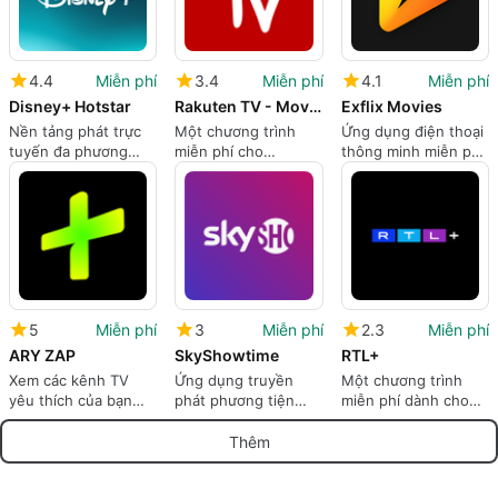
4.4
Miễn phí
3.4
Miễn phí
4.1
Miễn phí
Disney+ Hotstar
Rakuten TV - Movies TV Series
Exflix Movies
Nền tảng phát trực
Một chương trình
Ứng dụng điện thoại
tuyến đa phương
miễn phí cho
thông minh miễn phí
tiện đáng tin cậy và
Android, của
để xem phim trực
phong phú.
Wuaki.tv.
tuyến
5
Miễn phí
3
Miễn phí
2.3
Miễn phí
ARY ZAP
SkyShowtime
RTL+
Xem các kênh TV
Ứng dụng truyền
Một chương trình
yêu thích của bạn
phát phương tiện
miễn phí dành cho
trên thiết bị của bạn.
dựa trên đăng ký cho
Android, bởi RTL
điện thoại thông
Interactive GmbH.
Thêm
minh