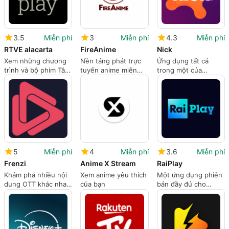
3.5
Miễn phí
3
Miễn phí
4.3
Miễn phí
RTVE alacarta
FireAnime
Nick
Xem những chương
Nền tảng phát trực
Ứng dụng tất cả
trình và bộ phim Tây
tuyến anime miễn
trong một của
Ban Nha yêu thích
phí để sử dụng
Nickelodeon
của bạn
5
Miễn phí
4
Miễn phí
3.6
Miễn phí
Frenzi
Anime X Stream
RaiPlay
Khám phá nhiều nội
Xem anime yêu thích
Một ứng dụng phiên
dung OTT khác nhau
của bạn
bản đầy đủ cho
trên một nền tảng
Android, do RAI phát
hành.