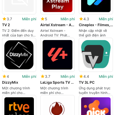
3.7
Miễn phí
5
Miễn phí
4.3
Miễn phí
TV 2
Airtel Xstream - Android TV
Cineplex - Filmes, Séries e TV
TV 2: Điểm đến duy
Airtel Xstream -
Nhận cập nhật về
nhất của bạn cho tin
Android TV: Phát
thế giới điện ảnh
tức và thể thao
trực tuyến các
chương trình và bộ
phim yêu thích của
bạn
4
Miễn phí
3.7
Miễn phí
4.4
Miễn phí
DizzyMix
LaLiga Sports TV - Live Videos
TV 3L PC
Một chương trình
Một chương trình
Ứng dụng phát trực
miễn phí cho
miễn phí cho
tuyến truyền hình
Android, do Payidar
Android, do Liga de
miễn phí toàn cầu
phát triển.
Fútbol Profesional
phát triển.