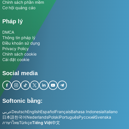
Chính sách phần mềm
Cơ hội quảng cáo
Pháp lý
DMCA
Thông tin pháp lý
Điều khoản sử dụng
Privacy Policy
Chính sách cookie
Cài đặt cookie
Social media
Softonic bằng:
عربي
Deutsch
English
Español
Français
Bahasa Indonesia
Italiano
日本語
한국어
Nederlands
Polski
Português
Русский
Svenska
ภาษาไทย
Türkçe
Tiếng Việt
中文