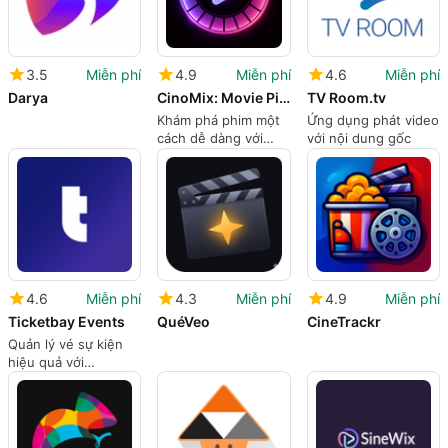
3.5
Miễn phí
4.9
Miễn phí
4.6
Miễn phí
Darya
CinoMix: Movie Picker
TV Room.tv
Khám phá phim một
Ứng dụng phát video
cách dễ dàng với
với nội dung gốc
CinoMix
4.6
Miễn phí
4.3
Miễn phí
4.9
Miễn phí
Ticketbay Events
QuéVeo
CineTrackr
Quản lý vé sự kiện
hiệu quả với
TicketBay Events