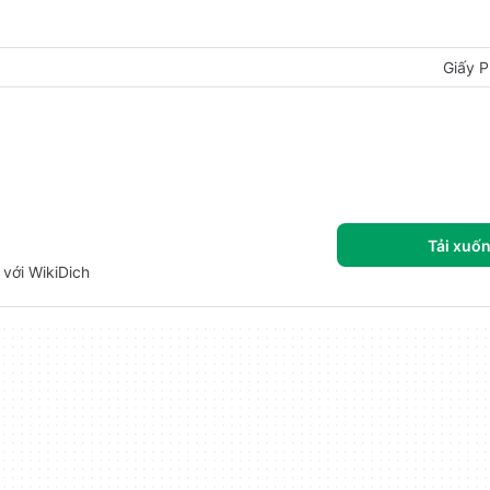
Giấy P
Tải xuố
với WikiDich