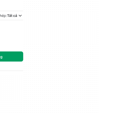
hép:
Tất cả
ng