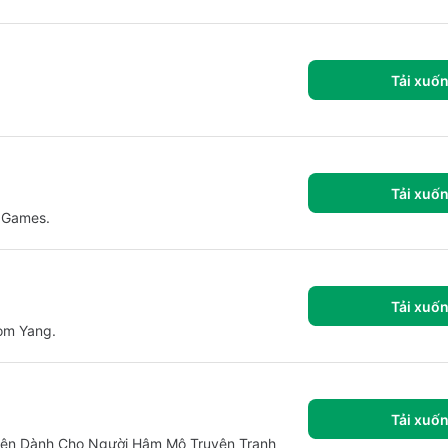
Tải xuố
Tải xuố
n Games.
Tải xuố
om Yang.
Tải xuố
Diện Dành Cho Người Hâm Mộ Truyện Tranh