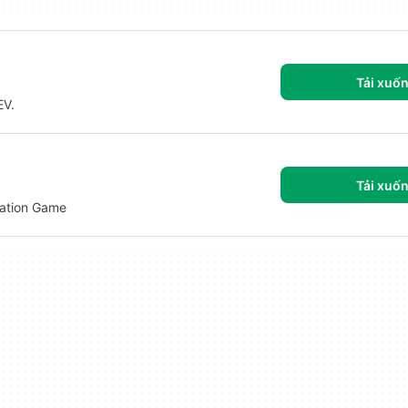
Tải xuố
EV.
Tải xuố
lation Game