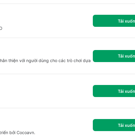
Tải xuố
PO
Tải xuố
hân thiện với người dùng cho các trò chơi dựa
Tải xuố
Tải xuố
triển bởi Cocoavn.