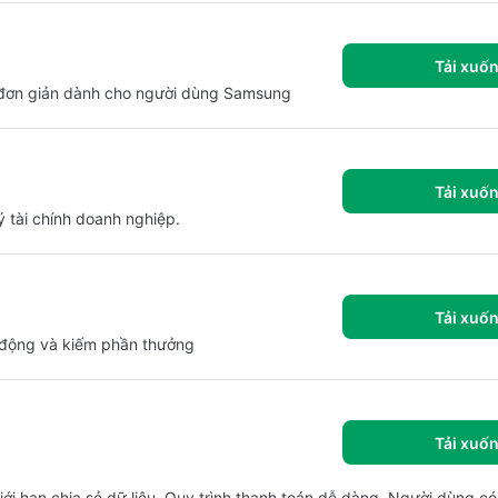
Tải xuố
 đơn giản dành cho người dùng Samsung
Tải xuố
ý tài chính doanh nghiệp.
Tải xuố
 động và kiếm phần thưởng
Tải xuố
ới hạn chia sẻ dữ liệu. Quy trình thanh toán dễ dàng. Người dùng có