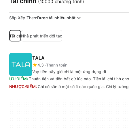
Tài chính
(10000 chương trình)
Sắp Xếp Theo:
Được tải nhiều nhất
Tất cả
Nhà phát triển đối tác
TALA
4.3
Thanh toán
Vay tiền bây giờ chỉ là một ứng dụng đi
ƯU ĐIỂM:
Thuận tiện và tiền bất cứ lúc nào. Tiền lãi chỉ tính ch
NHƯỢC ĐIỂM:
Chỉ có sẵn ở một số ít các quốc gia. Chỉ lý tưở