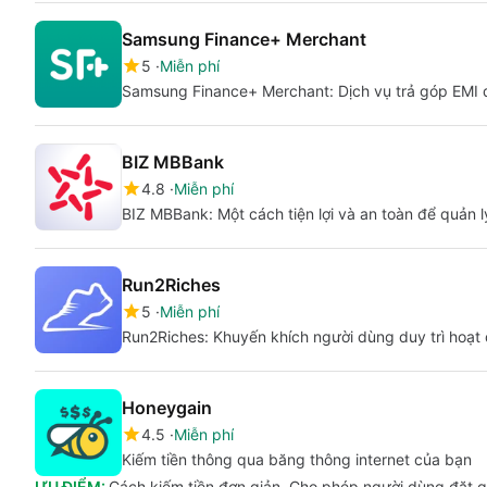
Samsung Finance+ Merchant
5
Miễn phí
Samsung Finance+ Merchant: Dịch vụ trả góp EMI
BIZ MBBank
4.8
Miễn phí
BIZ MBBank: Một cách tiện lợi và an toàn để quản l
Run2Riches
5
Miễn phí
Run2Riches: Khuyến khích người dùng duy trì hoạt
Honeygain
4.5
Miễn phí
Kiếm tiền thông qua băng thông internet của bạn
ƯU ĐIỂM:
Cách kiếm tiền đơn giản. Cho phép người dùng đặt gi