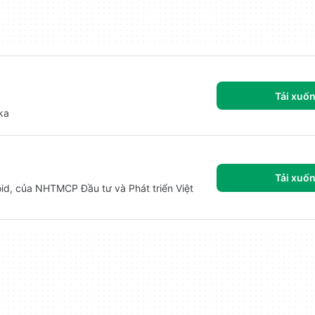
Tải xuố
ka
Tải xuố
id, của NHTMCP Đầu tư và Phát triển Việt