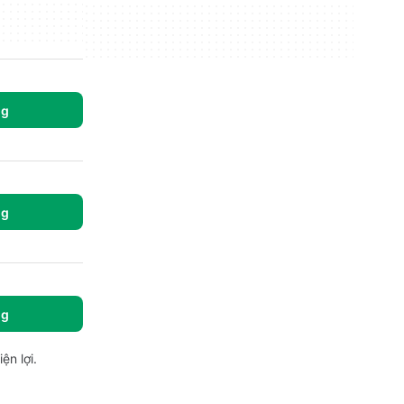
ng
ng
ng
n lợi.