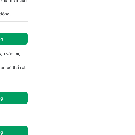
 động.
ng
 bạn vào một
bạn có thể rút
ng
ng