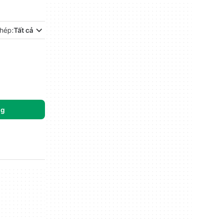
hép:
Tất cả
ng