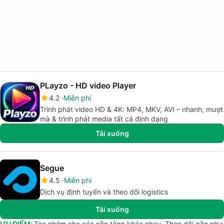
PLayzo - HD video Player
4.2
Miễn phí
Trình phát video HD & 4K: MP4, MKV, AVI – nhanh, mượt
mà & trình phát media tất cả định dạng
Tải xuống
Segue
4.5
Miễn phí
Dịch vụ định tuyến và theo dõi logistics
Tải xuống
ƯU ĐIỂM:
Tạo nhóm cho các nền tảng khác nhau. Theo dõi gần như