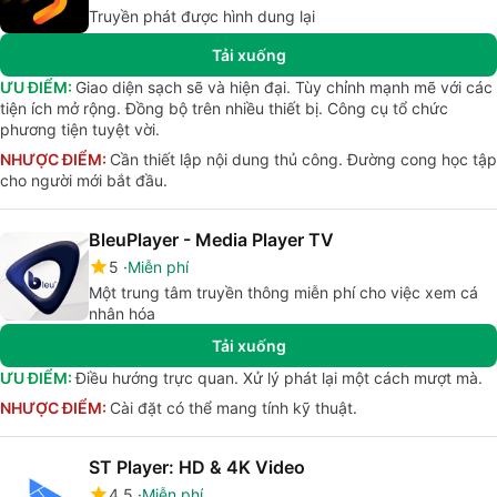
Truyền phát được hình dung lại
Tải xuống
ƯU ĐIỂM:
Giao diện sạch sẽ và hiện đại. Tùy chỉnh mạnh mẽ với các
tiện ích mở rộng. Đồng bộ trên nhiều thiết bị. Công cụ tổ chức
phương tiện tuyệt vời.
NHƯỢC ĐIỂM:
Cần thiết lập nội dung thủ công. Đường cong học tập
cho người mới bắt đầu.
BleuPlayer - Media Player TV
5
Miễn phí
Một trung tâm truyền thông miễn phí cho việc xem cá
nhân hóa
Tải xuống
ƯU ĐIỂM:
Điều hướng trực quan. Xử lý phát lại một cách mượt mà.
NHƯỢC ĐIỂM:
Cài đặt có thể mang tính kỹ thuật.
ST Player: HD & 4K Video
4.5
Miễn phí