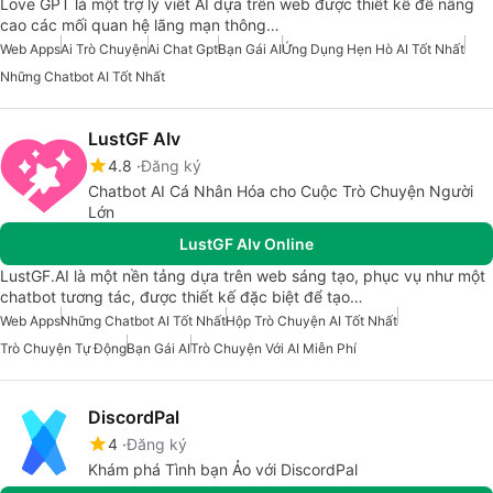
Love GPT là một trợ lý viết AI dựa trên web được thiết kế để nâng
cao các mối quan hệ lãng mạn thông…
Web Apps
Ai Trò Chuyện
Ai Chat Gpt
Bạn Gái AI
Ứng Dụng Hẹn Hò AI Tốt Nhất
Những Chatbot AI Tốt Nhất
LustGF AIv
4.8
Đăng ký
Chatbot AI Cá Nhân Hóa cho Cuộc Trò Chuyện Người
Lớn
LustGF AIv Online
LustGF.AI là một nền tảng dựa trên web sáng tạo, phục vụ như một
chatbot tương tác, được thiết kế đặc biệt để tạo…
Web Apps
Những Chatbot AI Tốt Nhất
Hộp Trò Chuyện AI Tốt Nhất
Trò Chuyện Tự Động
Bạn Gái AI
Trò Chuyện Với AI Miễn Phí
DiscordPal
4
Đăng ký
Khám phá Tình bạn Ảo với DiscordPal