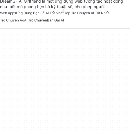
DreamGF AI Girlfriend là một ứng dụng web tương tác hoạt động
như một mô phỏng hẹn hò kỹ thuật số, cho phép người…
Web Apps
Ứng Dụng Bạn Bè AI Tốt Nhất
Hộp Trò Chuyện AI Tốt Nhất
Trò Chuyện Ảo
Ai Trò Chuyện
Bạn Gái AI