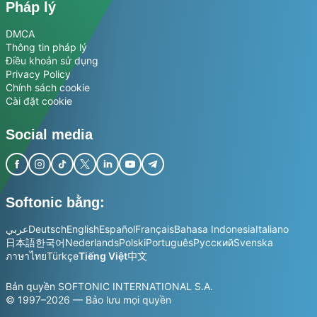
Pháp lý
DMCA
Thông tin pháp lý
Điều khoản sử dụng
Privacy Policy
Chính sách cookie
Cài đặt cookie
Social media
Softonic bằng:
عربي
Deutsch
English
Español
Français
Bahasa Indonesia
Italiano
日本語
한국어
Nederlands
Polski
Português
Русский
Svenska
ภาษาไทย
Türkçe
Tiếng Việt
中文
Bản quyền SOFTONIC INTERNATIONAL S.A.
© 1997–2026 — Bảo lưu mọi quyền