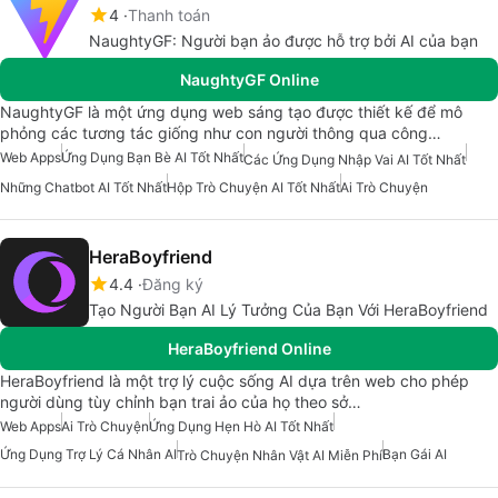
4
Thanh toán
NaughtyGF: Người bạn ảo được hỗ trợ bởi AI của bạn
NaughtyGF Online
NaughtyGF là một ứng dụng web sáng tạo được thiết kế để mô
phỏng các tương tác giống như con người thông qua công…
Web Apps
Ứng Dụng Bạn Bè AI Tốt Nhất
Các Ứng Dụng Nhập Vai AI Tốt Nhất
Những Chatbot AI Tốt Nhất
Hộp Trò Chuyện AI Tốt Nhất
Ai Trò Chuyện
HeraBoyfriend
4.4
Đăng ký
Tạo Người Bạn AI Lý Tưởng Của Bạn Với HeraBoyfriend
HeraBoyfriend Online
HeraBoyfriend là một trợ lý cuộc sống AI dựa trên web cho phép
người dùng tùy chỉnh bạn trai ảo của họ theo sở…
Web Apps
Ai Trò Chuyện
Ứng Dụng Hẹn Hò AI Tốt Nhất
Ứng Dụng Trợ Lý Cá Nhân AI
Bạn Gái AI
Trò Chuyện Nhân Vật AI Miễn Phí