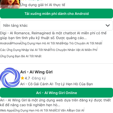
Ứng dụng giải trí AI thực tế
Tải xuống miễn phí dành cho Android
Nền tảng khác
Digi - AI Romance, Reimagined là một chatbot AI miễn phí có thể
giúp bạn tìm tình yêu kỹ thuật số. Được quảng cáo…
Android
iPhone
Ứng Dụng Hẹn Hò AI Tốt Nhất
Hộp Trò Chuyện AI Tốt Nhất
Các Ứng Dụng Nhập Vai AI Tốt Nhất
Trò Chuyện Nhân Vật AI Miễn Phí
Ứng Dụng Bạn Bè AI Tốt Nhất
Ari - AI Wing Girl
4.7
Đăng ký
Ari - Cô Gái Cánh AI: Trợ Lý Hẹn Hò Của Bạn
Ari - AI Wing Girl Online
Ari - AI Wing Girl là một ứng dụng web dựa trên đăng ký được thiết
kế để nâng cao trải nghiệm hẹn hò…
Web Apps
Ứng Dụng Hẹn Hò AI Tốt Nhất
Cố Vấn AI
Bạn Gái AI