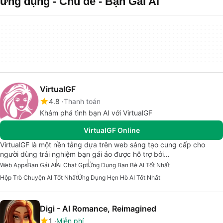
ứng dụng - Chủ đề - Bạn Gái Ai
VirtualGF
4.8
Thanh toán
Khám phá tình bạn AI với VirtualGF
VirtualGF Online
VirtualGF là một nền tảng dựa trên web sáng tạo cung cấp cho
người dùng trải nghiệm bạn gái ảo được hỗ trợ bởi…
Web Apps
Bạn Gái AI
Ai Chat Gpt
Ứng Dụng Bạn Bè AI Tốt Nhất
Hộp Trò Chuyện AI Tốt Nhất
Ứng Dụng Hẹn Hò AI Tốt Nhất
Digi - AI Romance, Reimagined
1
Miễn phí