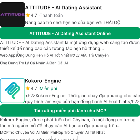
ATTITUDE - AI Dating Assistant
4.7
Thanh toán
Nâng cao trò chơi hẹn hò của bạn với THÁI ĐỘ
ATTITUDE - AI Dating Assistant Online
ATTITUDE - AI Dating Assistant là một ứng dụng web sáng tạo được
thiết kế để nâng cao các tương tác hẹn hò thông…
Web Apps
Ứng Dụng Hẹn Hò AI Tốt Nhất
Trợ Lý AI
Ai Trò Chuyện
Ứng Dụng Trợ Lý Cá Nhân AI
Bạn Gái AI
Kokoro-Engine
4.7
Miễn phí
<h2>Kokoro-Engine: Thời gian chạy địa phương cho các
quy trình làm việc của bạn đồng hành AI hoạt hình</h2>
Tải xuống miễn phí dành cho MCP
Kokoro-Engine, được phát triển bởi Chyinan, là một động cơ tương
tác mã nguồn mở để chạy các AI bạn ảo địa phương trên…
MCP
Trò Chuyện Với AI Miễn Phí
Hộp Trò Chuyện AI Tốt Nhất