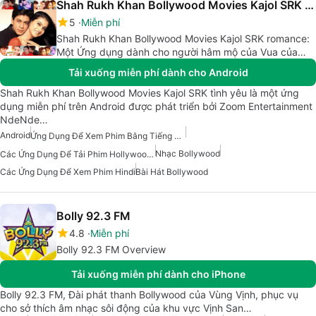
Shah Rukh Khan Bollywood Movies Kajol SRK romance
5
Miễn phí
Shah Rukh Khan Bollywood Movies Kajol SRK romance:
Một Ứng dụng dành cho người hâm mộ của Vua của
Bollywood
Tải xuống miễn phí dành cho Android
Shah Rukh Khan Bollywood Movies Kajol SRK tình yêu là một ứng
dụng miễn phí trên Android được phát triển bởi Zoom Entertainment
NdeNde…
Android
Ứng Dụng Để Xem Phim Bằng Tiếng Hindi
Nhạc Bollywood
Các Ứng Dụng Để Tải Phim Hollywood Và Bollywood
Các Ứng Dụng Để Xem Phim Hindi
Bài Hát Bollywood
Bolly 92.3 FM
4.8
Miễn phí
Bolly 92.3 FM Overview
Tải xuống miễn phí dành cho iPhone
Bolly 92.3 FM, Đài phát thanh Bollywood của Vùng Vịnh, phục vụ
cho sở thích âm nhạc sôi động của khu vực Vịnh San…