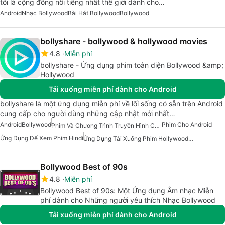
tôi là cộng đồng nổi tiếng nhất thế giới dành cho…
Android
Nhạc Bollywood
Bài Hát Bollywood
Bollywood
bollyshare - bollywood & hollywood movies
4.8
Miễn phí
bollyshare - Ứng dụng phim toàn diện Bollywood &amp;
Hollywood
Tải xuống miễn phí dành cho Android
bollyshare là một ứng dụng miễn phí về lối sống có sẵn trên Android
cung cấp cho người dùng những cập nhật mới nhất…
Android
Bollywood
Phim Cho Android
Phim Và Chương Trình Truyền Hình Cho Android
Ứng Dụng Để Xem Phim Hindi
Ứng Dụng Tải Xuống Phim Hollywood Và Bollywood
Bollywood Best of 90s
4.8
Miễn phí
Bollywood Best of 90s: Một Ứng dụng Âm nhạc Miễn
phí dành cho Những người yêu thích Nhạc Bollywood
Tải xuống miễn phí dành cho Android