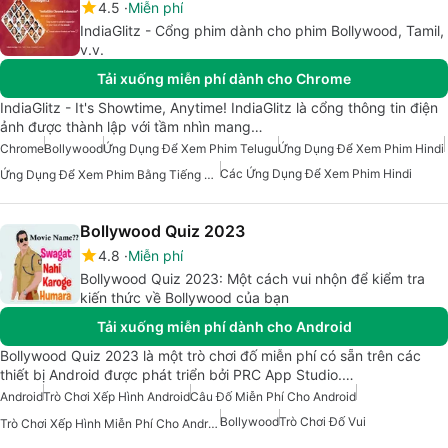
4.5
Miễn phí
IndiaGlitz - Cổng phim dành cho phim Bollywood, Tamil,
v.v.
Tải xuống miễn phí dành cho Chrome
IndiaGlitz - It's Showtime, Anytime! IndiaGlitz là cổng thông tin điện
ảnh được thành lập với tầm nhìn mang…
Chrome
Bollywood
Ứng Dụng Để Xem Phim Telugu
Ứng Dụng Để Xem Phim Hindi
Các Ứng Dụng Để Xem Phim Hindi
Ứng Dụng Để Xem Phim Bằng Tiếng Hindi
Bollywood Quiz 2023
4.8
Miễn phí
Bollywood Quiz 2023: Một cách vui nhộn để kiểm tra
kiến thức về Bollywood của bạn
Tải xuống miễn phí dành cho Android
Bollywood Quiz 2023 là một trò chơi đố miễn phí có sẵn trên các
thiết bị Android được phát triển bởi PRC App Studio.…
Android
Trò Chơi Xếp Hình Android
Câu Đố Miễn Phí Cho Android
Bollywood
Trò Chơi Đố Vui
Trò Chơi Xếp Hình Miễn Phí Cho Android