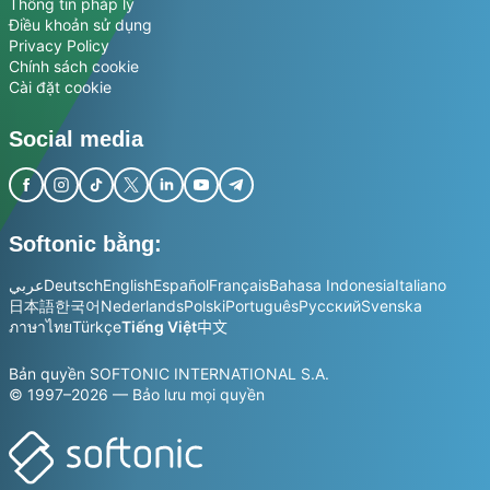
Thông tin pháp lý
Điều khoản sử dụng
Privacy Policy
Chính sách cookie
Cài đặt cookie
Social media
Softonic bằng:
عربي
Deutsch
English
Español
Français
Bahasa Indonesia
Italiano
日本語
한국어
Nederlands
Polski
Português
Русский
Svenska
ภาษาไทย
Türkçe
Tiếng Việt
中文
Bản quyền SOFTONIC INTERNATIONAL S.A.
© 1997–2026 — Bảo lưu mọi quyền