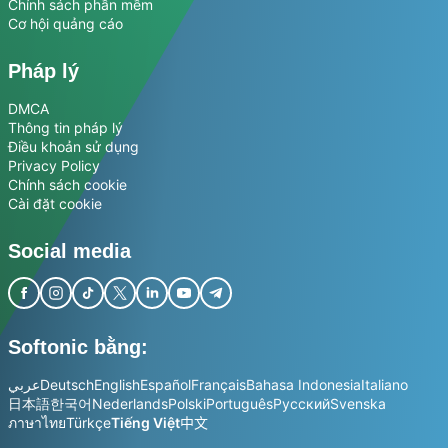
Chính sách phần mềm
Cơ hội quảng cáo
Pháp lý
DMCA
Thông tin pháp lý
Điều khoản sử dụng
Privacy Policy
Chính sách cookie
Cài đặt cookie
Social media
Softonic bằng:
عربي
Deutsch
English
Español
Français
Bahasa Indonesia
Italiano
日本語
한국어
Nederlands
Polski
Português
Русский
Svenska
ภาษาไทย
Türkçe
Tiếng Việt
中文