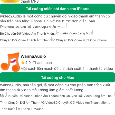
thành MP3
Tải xuống miễn phí dành cho iPhone
iVideo2Audio là một công cụ chuyển đổi video thành âm thanh có
sẵn trên nền tảng iPhone. Chỉ với hai bước đơn giản, bạn…
iPhone
Bộ Chuyển Đổi Video Mp3 Miễn Phí Cho Iphone
Chuyển Video Sang Mp3
Bộ Chuyển Đổi Video Âm Thanh Miễn Phí Cho Iphone
Chuyển Đổi Video Thành Âm Thanh
Bộ Chuyển Đổi Video Mp3 Cho Iphone
WannaAudio
4.9
Thanh toán
Một cách liền mạch để chỉ trích xuất âm thanh từ video
Tải xuống cho Mac
WannaAudio, như tên gọi, là một công cụ cho phép bạn trích xuất
âm thanh từ video mà không làm giảm chất lượng…
Mac
Chuyển Đổi Video Thành Âm Thanh
Trình Chuyển Đổi Video Sang Âm Thanh
Trình Chuyển Đổi Âm Thanh Và Video
Bộ Chuyển Đổi Video Âm Thanh Miễn Phí Cho Mac
Trích Xuất Âm Thanh Từ Video