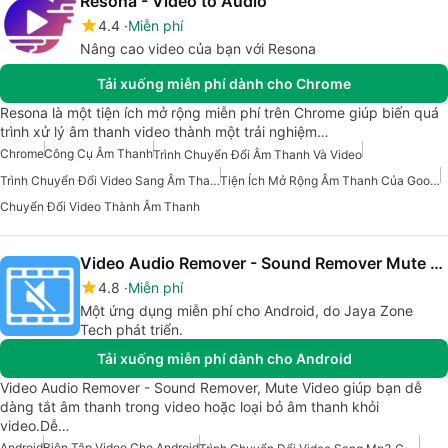
Resona - Video to Audio
4.4
Miễn phí
Nâng cao video của bạn với Resona
Tải xuống miễn phí dành cho Chrome
Resona là một tiện ích mở rộng miễn phí trên Chrome giúp biến quá
trình xử lý âm thanh video thành một trải nghiệm…
Chrome
Công Cụ Âm Thanh
Trình Chuyển Đổi Âm Thanh Và Video
Trình Chuyển Đổi Video Sang Âm Thanh
Tiện Ích Mở Rộng Âm Thanh Của Google Chrome
Chuyển Đổi Video Thành Âm Thanh
Video Audio Remover - Sound Remover Mute Video
4.8
Miễn phí
Một ứng dụng miễn phí cho Android, do Jaya Zone
Tech phát triển.
Tải xuống miễn phí dành cho Android
Video Audio Remover - Sound Remover, Mute Video giúp bạn dễ
dàng tắt âm thanh trong video hoặc loại bỏ âm thanh khỏi
video.Dễ…
Android
Biên Tập Video Cho Android