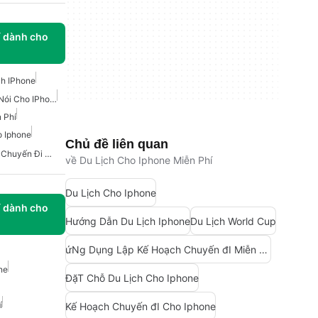
í dành cho
h IPhone
Điều Hướng Bằng Giọng Nói Cho IPhone
 Phí
 Iphone
Chủ đề liên quan
Ứng Dụng Lập Kế Hoạch Chuyến Đi Miễn Phí Cho IPhone
về Du Lịch Cho Iphone Miễn Phí
Du Lịch Cho Iphone
í dành cho
Hướng Dẫn Du Lịch Iphone
Du Lịch World Cup
ứNg Dụng Lập Kế Hoạch Chuyến đI Miễn Phí Cho Iphone
ne
ĐặT Chỗ Du Lịch Cho Iphone
í
Kế Hoạch Chuyến đI Cho Iphone