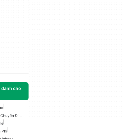
í dành cho
ne
Ứng Dụng Lập Kế Hoạch Chuyến Đi Miễn Phí Cho IPhone
ne
 Phí
 Iphone