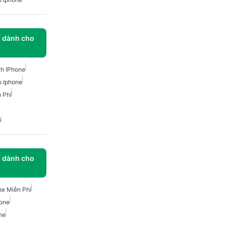
í dành cho
h IPhone
 Iphone
 Phí
í
í dành cho
ne Miễn Phí
hone
ne