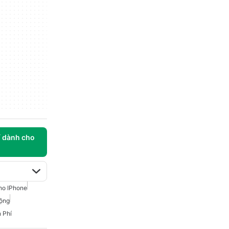
í dành cho
ho IPhone
ộng
 Phí