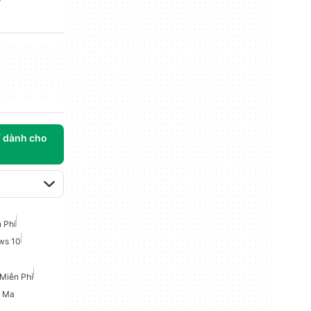
í dành cho
 Phí
ws 10
Miễn Phí
y Ma