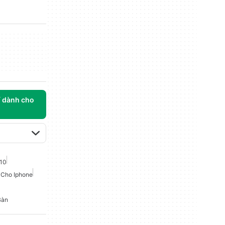
í dành cho
10
 Cho Iphone
Bàn