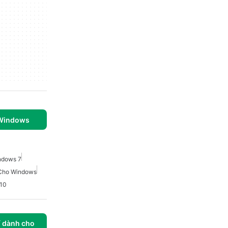
 Windows
ndows 7
Cho Windows
10
í dành cho