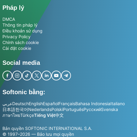
Pháp lý
DMCA
Thông tin pháp lý
Điều khoản sử dụng
Privacy Policy
Chính sách cookie
Cài đặt cookie
Social media
Softonic bằng:
عربي
Deutsch
English
Español
Français
Bahasa Indonesia
Italiano
日本語
한국어
Nederlands
Polski
Português
Русский
Svenska
ภาษาไทย
Türkçe
Tiếng Việt
中文
Bản quyền SOFTONIC INTERNATIONAL S.A.
© 1997–2026 — Bảo lưu mọi quyền