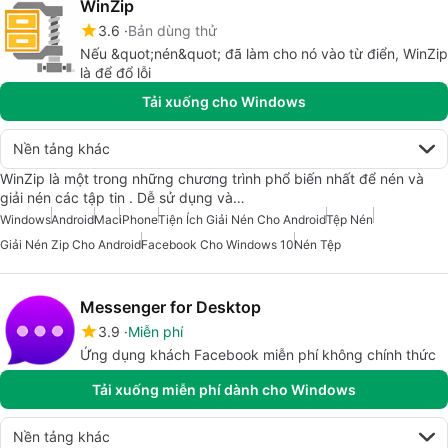
WinZip
3.6
Bản dùng thử
Nếu &quot;nén&quot; đã làm cho nó vào từ điển, WinZip
là để đổ lỗi
Tải xuống cho Windows
Nền tảng khác
WinZip là một trong những chương trình phổ biến nhất để nén và
giải nén các tập tin . Dễ sử dụng và…
Windows
Android
Mac
iPhone
Tiện Ích Giải Nén Cho Android
Tệp Nén
Giải Nén Zip Cho Android
Facebook Cho Windows 10
Nén Tệp
Messenger for Desktop
3.9
Miễn phí
Ứng dụng khách Facebook miễn phí không chính thức
Tải xuống miễn phí dành cho Windows
Nền tảng khác