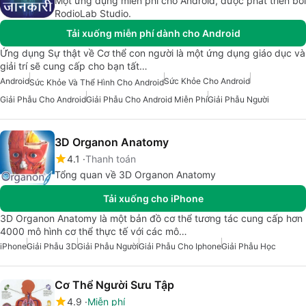
Một ứng dụng miễn phí cho Android, được phát triển bởi
RodioLab Studio.
Tải xuống miễn phí dành cho Android
Ứng dụng Sự thật về Cơ thể con người là một ứng dụng giáo dục và
giải trí sẽ cung cấp cho bạn tất…
Android
Sức Khỏe Cho Android
Sức Khỏe Và Thể Hình Cho Android
Giải Phẫu Cho Android
Giải Phẫu Cho Android Miễn Phí
Giải Phẫu Người
3D Organon Anatomy
4.1
Thanh toán
Tổng quan về 3D Organon Anatomy
Tải xuống cho iPhone
3D Organon Anatomy là một bản đồ cơ thể tương tác cung cấp hơn
4000 mô hình cơ thể thực tế với các mô…
iPhone
Giải Phẫu 3D
Giải Phẫu Người
Giải Phẫu Cho Iphone
Giải Phẫu Học
Cơ Thể Người Sưu Tập
4.9
Miễn phí