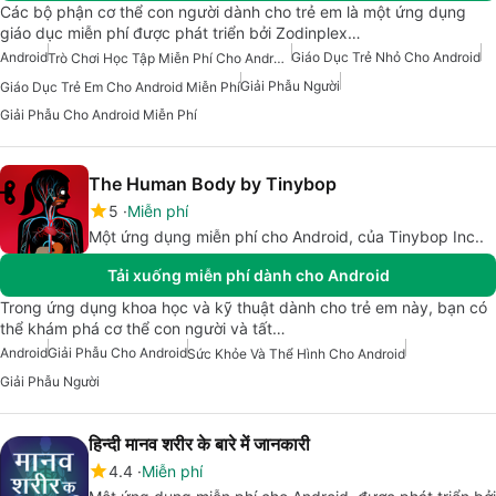
Các bộ phận cơ thể con người dành cho trẻ em là một ứng dụng
giáo dục miễn phí được phát triển bởi Zodinplex…
Android
Giáo Dục Trẻ Nhỏ Cho Android
Trò Chơi Học Tập Miễn Phí Cho Android
Giải Phẫu Người
Giáo Dục Trẻ Em Cho Android Miễn Phí
Giải Phẫu Cho Android Miễn Phí
The Human Body by Tinybop
5
Miễn phí
Một ứng dụng miễn phí cho Android, của Tinybop Inc..
Tải xuống miễn phí dành cho Android
Trong ứng dụng khoa học và kỹ thuật dành cho trẻ em này, bạn có
thể khám phá cơ thể con người và tất…
Android
Giải Phẫu Cho Android
Sức Khỏe Và Thể Hình Cho Android
Giải Phẫu Người
हिन्दी मानव शरीर के बारे में जानकारी
4.4
Miễn phí