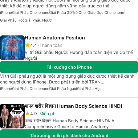
thiết kế để giúp người dùng nắm vững cấu trúc cơ thể…
iPhone
Giải Phẫu Cho Iphone
Giải Phẫu 3D
Trò Chơi Giáo Dục Cho Iphone
Giải Phẫu Học
Giải Phẫu Người
Human Anatomy Position
4.4
Thanh toán
Vị trí Giải phẫu Người: Hướng dẫn toàn diện về Cơ thể
Người
Tải xuống cho iPhone
Vị trí Giải phẫu người là một ứng dụng giáo dục được thiết kế dành
cho người dùng iPhone. Được phát triển bởi TRAN…
iPhone
Giải Phẫu Cho Iphone
Giải Phẫu Người
Giải Phẫu Học
मानव शरीर विज्ञान Human Body Science HINDI
4.9
Miễn phí
मानव शरीर विज्ञान Human Body Science HINDI: A
Comprehensive Guide to Human Anatomy
Tải xuống miễn phí dành cho Android