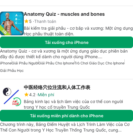
Anatomy Quiz - muscles and bones
5
Thanh toán
Bài kiểm tra giải phẫu - cơ bắp và xương: Một ứng dụng
Học phẫu thuật toàn diện.
Tải xuống cho iPhone
Anatomy Quiz - cơ và xương là một ứng dụng giáo dục phiên bản
đầy đủ được thiết kế dành cho người dùng iPhone.…
iPhone
Giải Phẫu Người
Giải Phẫu Cho Iphone
Trò Chơi Giáo Dục Cho Iphone
Giải Phẫu Học
中医经络穴位注流和人体工作表
4.2
Miễn phí
Bảng kinh lạc và lịch làm việc của cơ thể con người
trong Y học cổ truyền Trung Quốc
Tải xuống miễn phí dành cho iPhone
Chương trình này, Bảng Điểm Huyệt và Lịch Trình Làm Việc của Cơ
Thể Con Người trong Y Học Truyền Thống Trung Quốc, cung…