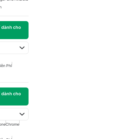
n
í dành cho
iễn Phí
í dành cho
one
Chrome