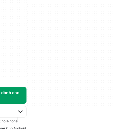
í dành cho
Cho IPhone
er Cho Android