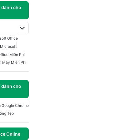
í dành cho
soft Office
Microsoft
ffice Miễn Phí
m Mây Miễn Phí
í dành cho
g Google Chrome
uống Tệp
ce Online