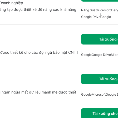
o Doanh nghiệp
áng tạo được thiết kế để nâng cao khả năng
Năng Suất
Microsoft
Tiến
Google Drive
Google
Tải xuống
 được thiết kế cho các đội ngũ bảo mật CNTT
Google
Google Drive
Micr
Tải xuống
 ngăn ngừa mất dữ liệu mạnh mẽ được thiết
Google
Microsoft
Google 
Tải xuống cho