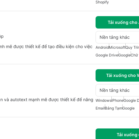
Shopify
Tải xuống cho
ệp
Nền tảng khác
h mẽ được thiết kế để tạo điều kiện cho việc
Android
Microsoft
Quy Trì
Google Drive
Google
Chữ 
Tải xuống cho
ả
Nền tảng khác
n và autotext mạnh mẽ được thiết kế để nâng
Windows
iPhone
Google D
Email
Bảng Tạm
Google
Tải xuống