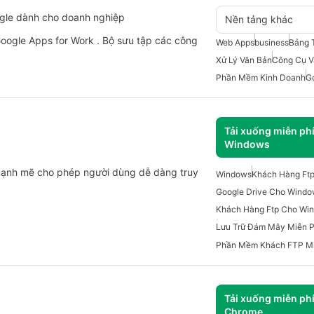
gle dành cho doanh nghiệp
Nền tảng khác
 Google Apps for Work . Bộ sưu tập các công
Web Apps
business
Bảng 
Xử Lý Văn Bản
Công Cụ V
Phần Mềm Kinh Doanh
Go
Tải xuống miễn ph
Windows
 mạnh mẽ cho phép người dùng dễ dàng truy
Windows
Khách Hàng Ft
Google Drive Cho Wind
Khách Hàng Ftp Cho Wi
Lưu Trữ Đám Mây Miễn P
Tải xuống miễn ph
Chrome