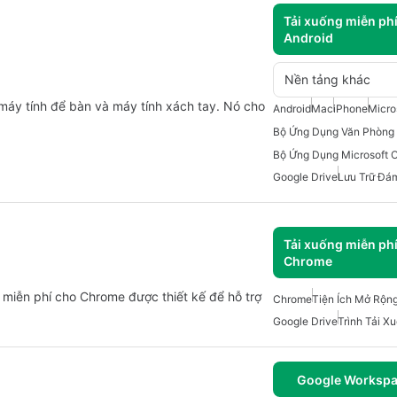
Tải xuống miễn ph
Android
Nền tảng khác
áy tính để bàn và máy tính xách tay. Nó cho
Android
Mac
iPhone
Micro
Bộ Ứng Dụng Văn Phòng 
Bộ Ứng Dụng Microsoft O
Google Drive
Lưu Trữ Đá
Tải xuống miễn ph
Chrome
 miễn phí cho Chrome được thiết kế để hỗ trợ
Chrome
Tiện Ích Mở Rộn
Google Drive
Trình Tải X
Google Workspa