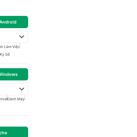
 Android
nh Làm Việc
Ký Số
 Windows
rive
Đánh Máy
 cho