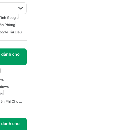
Tính Google
ăn Phòng
ogle Tài Liệu
í dành cho
p
ows
ndows
hí
Phần Mềm Khách FTP Miễn Phí Cho Windows
í dành cho