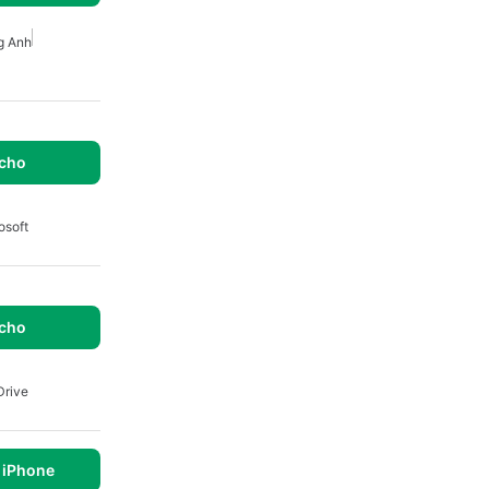
g Anh
 cho
osoft
 cho
Drive
 iPhone