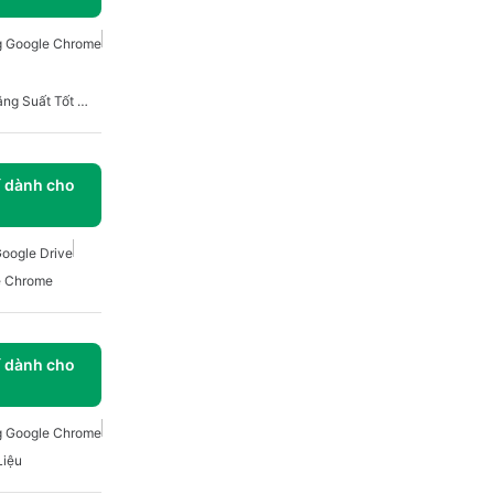
g Google Chrome
Các Tiện Ích Mở Rộng Năng Suất Tốt Nhất Cho Chrome
í dành cho
oogle Drive
e Chrome
í dành cho
g Google Chrome
Liệu