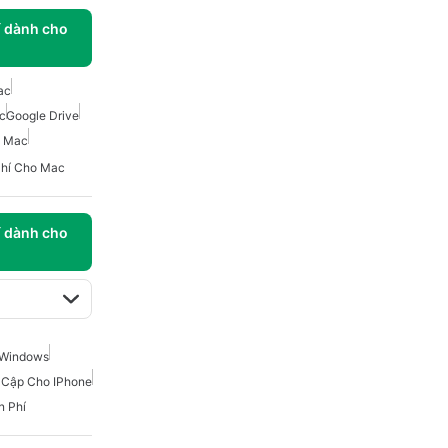
í dành cho
ac
c
Google Drive
o Mac
Phí Cho Mac
í dành cho
 Windows
 Cập Cho IPhone
n Phí