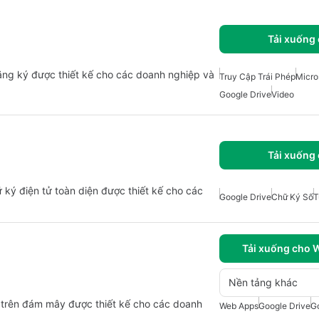
Tải xuống
ăng ký được thiết kế cho các doanh nghiệp và
Truy Cập Trái Phép
Micro
Google Drive
Video
Tải xuống
 ký điện tử toàn diện được thiết kế cho các
Google Drive
Chữ Ký Số
T
Tải xuống cho 
Nền tảng khác
trên đám mây được thiết kế cho các doanh
Web Apps
Google Drive
G