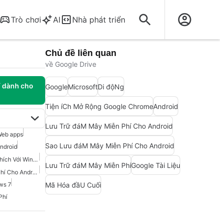
Trò chơi
AI
Nhà phát triển
Chủ đề liên quan
về Google Drive
í dành cho
Google
Microsoft
Di độNg
Tiện íCh Mở Rộng Google Chrome
Android
Lưu Trữ đáM Mây Miễn Phí Cho Android
eb apps
Sao Lưu đáM Mây Miễn Phí Cho Android
ndroid
Microsoft Office Tương Thích Với Windows 7
Lưu Trữ đáM Mây Miễn Phí
Google Tài Liệu
Lưu Trữ Đám Mây Miễn Phí Cho Android
Mã Hóa đầU Cuối
ws 7
Phí