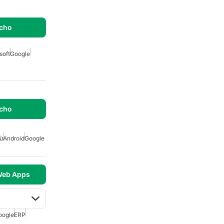
 cho
soft
Google
 cho
ừ
Android
Google
Web Apps
oogle
ERP