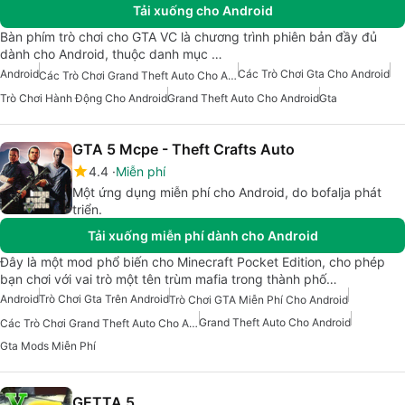
Tải xuống cho Android
Bàn phím trò chơi cho GTA VC là chương trình phiên bản đầy đủ
dành cho Android, thuộc danh mục …
Android
Các Trò Chơi Gta Cho Android
Các Trò Chơi Grand Theft Auto Cho Android
Trò Chơi Hành Động Cho Android
Grand Theft Auto Cho Android
Gta
GTA 5 Mcpe - Theft Crafts Auto
4.4
Miễn phí
Một ứng dụng miễn phí cho Android, do bofalja phát
triển.
Tải xuống miễn phí dành cho Android
Đây là một mod phổ biến cho Minecraft Pocket Edition, cho phép
bạn chơi với vai trò một tên trùm mafia trong thành phố…
Android
Trò Chơi Gta Trên Android
Trò Chơi GTA Miễn Phí Cho Android
Grand Theft Auto Cho Android
Các Trò Chơi Grand Theft Auto Cho Android
Gta Mods Miễn Phí
GETTA 5