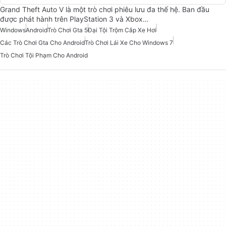
Grand Theft Auto V là một trò chơi phiêu lưu đa thế hệ. Ban đầu
được phát hành trên PlayStation 3 và Xbox…
Windows
Android
Trò Chơi Gta 5
Đại Tội Trộm Cắp Xe Hơi
Các Trò Chơi Gta Cho Android
Trò Chơi Lái Xe Cho Windows 7
Trò Chơi Tội Phạm Cho Android