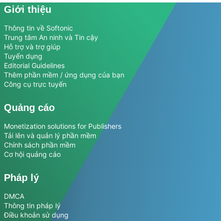
Giới thiệu
Thông tin về Softonic
Trung tâm An ninh và Tin cậy
Hỗ trợ và trợ giúp
Tuyển dụng
Editorial Guidelines
Thêm phần mềm / ứng dụng của bạn
Công cụ trực tuyến
Quảng cáo
Monetization solutions for Publishers
Tải lên và quản lý phần mềm
Chính sách phần mềm
Cơ hội quảng cáo
Pháp lý
DMCA
Thông tin pháp lý
Điều khoản sử dụng