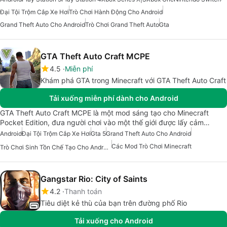
Đại Tội Trộm Cắp Xe Hơi
Trò Chơi Hành Động Cho Android
Grand Theft Auto Cho Android
Trò Chơi Grand Theft Auto
Gta
GTA Theft Auto Craft MCPE
4.5
Miễn phí
Khám phá GTA trong Minecraft với GTA Theft Auto Craft
Tải xuống miễn phí dành cho Android
GTA Theft Auto Craft MCPE là một mod sáng tạo cho Minecraft
Pocket Edition, đưa người chơi vào một thế giới được lấy cảm…
Android
Đại Tội Trộm Cắp Xe Hơi
Gta 5
Grand Theft Auto Cho Android
Các Mod Trò Chơi Minecraft
Trò Chơi Sinh Tồn Chế Tạo Cho Android
Gangstar Rio: City of Saints
4.2
Thanh toán
Tiêu diệt kẻ thù của bạn trên đường phố Rio
Tải xuống cho Android