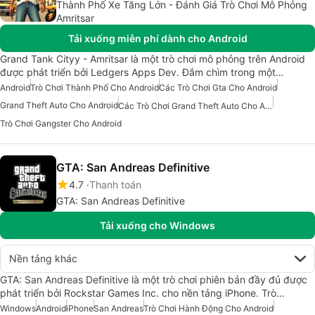
Thành Phố Xe Tăng Lớn - Đánh Giá Trò Chơi Mô Phỏng
Amritsar
Tải xuống miễn phí dành cho Android
Grand Tank Cityy - Amritsar là một trò chơi mô phỏng trên Android
được phát triển bởi Ledgers Apps Dev. Đắm chìm trong một…
Android
Trò Chơi Thành Phố Cho Android
Các Trò Chơi Gta Cho Android
Grand Theft Auto Cho Android
Các Trò Chơi Grand Theft Auto Cho Android
Trò Chơi Gangster Cho Android
GTA: San Andreas Definitive
4.7
Thanh toán
GTA: San Andreas Definitive
Tải xuống cho Windows
Nền tảng khác
GTA: San Andreas Definitive là một trò chơi phiên bản đầy đủ được
phát triển bởi Rockstar Games Inc. cho nền tảng iPhone. Trò…
Windows
Android
iPhone
San Andreas
Trò Chơi Hành Động Cho Android