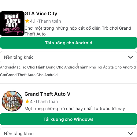
GTA Vice City
4.1
Thanh toán
Chơi một trong những hộp cát cổ điển Trò chơi Grand
Theft Auto
Tải xuống cho Android
Nền tảng khác
Android
Mac
Trò Chơi Hành Động Cho Android
Thành Phố Tội Ác
Gta Cho Android
Gta
Grand Theft Auto Cho Android
Grand Theft Auto V
4
Thanh toán
Một trong những trò chơi hay nhất từ ​​trước tới nay
Tải xuống cho Windows
Nền tảng khác