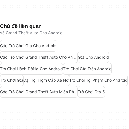
Chủ đề liên quan
về Grand Theft Auto Cho Android
Các Trò Chơi Gta Cho Android
Các Trò Chơi Grand Theft Auto Cho Android
Gta Cho Android
Trò Chơi Hành ĐộNg Cho Android
Trò Chơi Gta Trên Android
Trò Chơi Gta
ĐạI Tội Trộm Cắp Xe Hơi
Trò Chơi Tội Phạm Cho Android
Các Trò Chơi Grand Theft Auto Miễn Phí Cho Android
Trò Chơi Gta 5