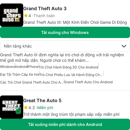
Grand Theft Auto 3
4
Thanh toán
Grand Theft Auto III: Một Kinh Điển Chơi Game Di Động
Tải xuống cho Windows
Nền tảng khác
Grand Theft Auto III định nghĩa lại trò chơi di động với trải nghiệm
thế giới mở hấp dẫn. Người chơi có thể khám…
Windows
Android
iPhone
Trò Chơi Hành Động 3D Cho Android
Đại Tội Trộm Cắp Xe Hơi
Trò Chơi Phiêu Lưu Và Hành Động Cho Android
Grand Theft Auto Cho Android
Các Trò Chơi Grand Theft Auto Cho Android
Great The Auto 5
4.3
Miễn phí
Trở thành một ông trùm tội phạm sắp xếp miễn phí
Tải xuống miễn phí dành cho Android