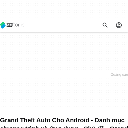
Grand Theft Auto Cho Android - Danh mục