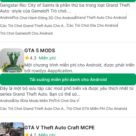
Gangstar Rio: City of Saints là phần thứ ba trong loạt Grand Theft
Auto -style của Gameloft Trò chơi.…
Android
Grand Theft Auto Cho Android
Trò Chơi Hành Động 3D Cho Android
Các Trò Chơi Gta Cho Android
Các Trò Chơi Grand Theft Auto Cho Android
Trò Chơi Gameloft Cho Android
GTA 5 MODS
4.3
Miễn phí
Một chương trình miễn phí cho Android, được phát triển
bởi rowdys 4application.
Tải xuống miễn phí dành cho Android
Đây là một bộ sưu tập các mod phổ biến và được yêu thích nhất từ
series Grand Theft Auto. Bạn có thể sử…
Android
Gta 5
Gta Mods Miễn Phí
Trò Chơi Gta V
Các Trò Chơi Grand Theft Auto Cho Android
Trò Chơi GTA Miễn Phí Cho Android
GTA V Theft Auto Craft MCPE
4.2
Miễn phí