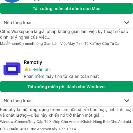
Tải xuống miễn phí dành cho Mac
Nền tảng khác
Citrix Workspace là giải pháp không gian làm việc kỹ thuật số xác
định lại ý nghĩa của việc…
Mac
iPhone
Chrome
Không Gian Làm Việc
Máy Tính Từ Xa
Truy Cập Từ Xa
Remotly
5
Miễn phí
Phần mềm máy tính từ xa an toàn nhất
Tải xuống miễn phí dành cho Windows
Nền tảng khác
Remotly là một ứng dụng freemium nổi bật về bảo mật, tính linh hoạt
và chất lượng—điều này khiến nó trở thành một giải…
Windows
Chrome
Truy Cập Từ Xa
Rdp Cho Android
Khách Hàng Rdp Cho Android
Điều Khiển Từ Xa Cho Android
Máy Tính Từ Xa