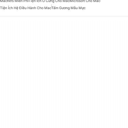
Mac
Ntfs Miễn Phí
Tiện Ích Ổ Cứng Cho Mac
Microsoft Cho Mac
Tiện Ích Hệ Điều Hành Cho Mac
Tấm Gương Mẫu Mực