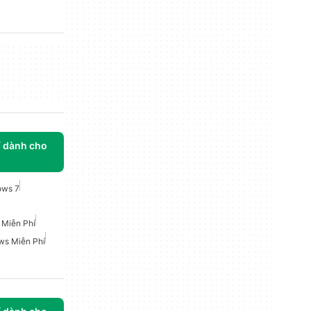
í dành cho
ows 7
 Miễn Phí
ws Miễn Phí