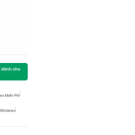
í dành cho
ws Miễn Phí
 Windows