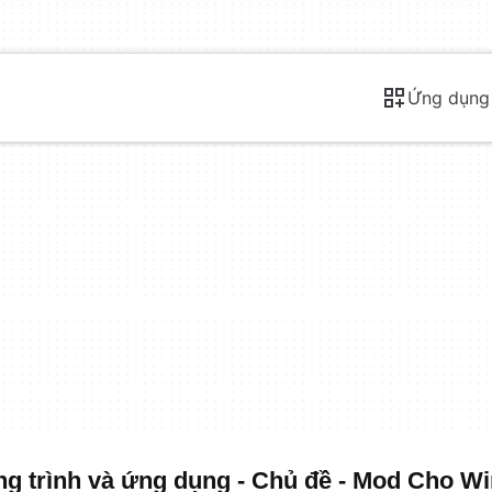
Ứng dụng
 trình và ứng dụng - Chủ đề - Mod Cho W