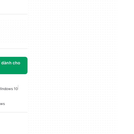
í dành cho
indows 10
ows