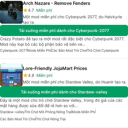
Arch Nazare - Remove Fenders
4.7
Miễn phí
Một mod miễn phí cho Cyberpunk 2077, do Halvkyrie
tạo ra.
Tải xuống miễn phí dành cho Cyberpunk-2077
Crazy Potato đã tạo ra một mod rất đặc biệt cho Cyberpunk 2077.
Mod này loại bỏ các bộ phận bảo vệ bên xe…
Cyberpunk-2077
Mods Miễn Phí
Các Bản Mod Trò Chơi
Trò Chơi Cyberpunk
Lore-Friendly JojaMart Prices
4.8
Miễn phí
Một mod miễn phí cho Stardew Valley, do Huanir tạo ra.
Tải xuống miễn phí dành cho Stardew-valley
Đây là một mod cho trò chơi Stardew Valley, trong đó giá của các
mặt hàng được sửa đổi để rẻ hơn so với…
Stardew-valley
Trò Chơi Mô Phỏng Nông Trại
Mods Miễn Phí
Các Bản Mod Trò Chơi
Trò Chơi Nông Trại