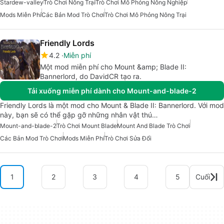
Stardew-valley
Trò Chơi Nông Trại
Trò Chơi Mô Phỏng Nông Nghiệp
Mods Miễn Phí
Các Bản Mod Trò Chơi
Trò Chơi Mô Phỏng Nông Trại
Friendly Lords
4.2
Miễn phí
Một mod miễn phí cho Mount &amp; Blade II:
Bannerlord, do DavidCR tạo ra.
Tải xuống miễn phí dành cho Mount-and-blade-2
Friendly Lords là một mod cho Mount & Blade II: Bannerlord. Với mod
này, bạn sẽ có thể gặp gỡ những nhân vật thú…
Mount-and-blade-2
Trò Chơi Mount Blade
Mount And Blade Trò Chơi
Các Bản Mod Trò Chơi
Mods Miễn Phí
Trò Chơi Sửa Đổi
1
2
3
4
5
Cuối