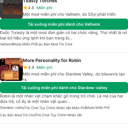
Toasty Torches
4.6
Miễn phí
Một mod miễn phí cho Valheim, do SSyl phát triển.
Tải xuống miễn phí dành cho Valheim
Đuốc Torasty là một mod đơn giản có hai chức năng. Thứ nhất là nó
loại bỏ hiệu ứng lạnh khi bạn trang bị…
Valheim
Mods Miễn Phí
Các Bản Mod Trò Chơi
More Personality for Robin
4.9
Miễn phí
Một mod miễn phí cho Stardew Valley, do blauwvis tạo
ra.
Tải xuống miễn phí dành cho Stardew-valley
Robin là một nhân vật chạm khắc gỗ trong trò chơi. Là mẹ của hai
đứa trẻ, cô ấy là một nhân vật quan…
Stardew-valley
Mods Miễn Phí
Trò Chơi Tùy Chỉnh Nhân Vật Miễn Phí
Các Bản Mod Trò Chơi
Trò Chơi Tùy Chỉnh Nhân Vật