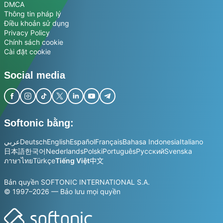
DMCA
Thông tin pháp lý
Điều khoản sử dụng
Privacy Policy
Chính sách cookie
Cài đặt cookie
Social media
Softonic bằng:
عربي
Deutsch
English
Español
Français
Bahasa Indonesia
Italiano
日本語
한국어
Nederlands
Polski
Português
Русский
Svenska
ภาษาไทย
Türkçe
Tiếng Việt
中文
Bản quyền SOFTONIC INTERNATIONAL S.A.
© 1997–2026 — Bảo lưu mọi quyền