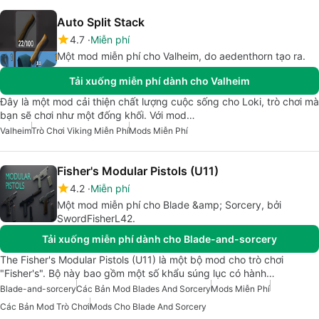
Auto Split Stack
4.7
Miễn phí
Một mod miễn phí cho Valheim, do aedenthorn tạo ra.
Tải xuống miễn phí dành cho Valheim
Đây là một mod cải thiện chất lượng cuộc sống cho Loki, trò chơi mà
bạn sẽ chơi như một đống khối. Với mod…
Valheim
Trò Chơi Viking Miễn Phí
Mods Miễn Phí
Fisher's Modular Pistols (U11)
4.2
Miễn phí
Một mod miễn phí cho Blade &amp; Sorcery, bởi
SwordFisherL42.
Tải xuống miễn phí dành cho Blade-and-sorcery
The Fisher's Modular Pistols (U11) là một bộ mod cho trò chơi
"Fisher's". Bộ này bao gồm một số khẩu súng lục có hành…
Blade-and-sorcery
Các Bản Mod Blades And Sorcery
Mods Miễn Phí
Các Bản Mod Trò Chơi
Mods Cho Blade And Sorcery