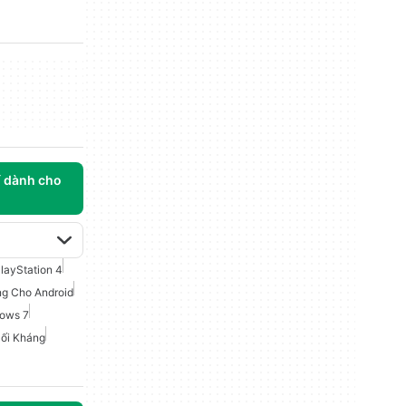
í dành cho
layStation 4
ng Cho Android
dows 7
Đối Kháng