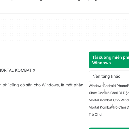
Tải xuống miễn ph
Windows
ủa MORTAL KOMBAT X!
Nền tảng khác
n phí cũng có sẵn cho Windows, là một phần
Windows
Android
iPhone
P
Xbox One
Trò Chơi Di Độ
Mortal Kombat Cho Win
Mortal Kombat
Trò Chơi 
Trò Chơi