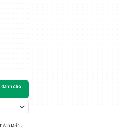
í dành cho
Trò Chơi Tiểu Thuyết Hình Ảnh Miễn Phí