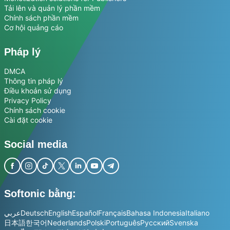
Tải lên và quản lý phần mềm
Chính sách phần mềm
Cơ hội quảng cáo
Pháp lý
DMCA
Thông tin pháp lý
Điều khoản sử dụng
Privacy Policy
Chính sách cookie
Cài đặt cookie
Social media
Softonic bằng:
عربي
Deutsch
English
Español
Français
Bahasa Indonesia
Italiano
日本語
한국어
Nederlands
Polski
Português
Русский
Svenska