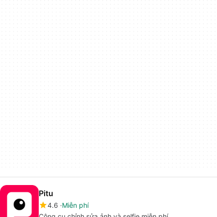
Pitu
4.6
Miễn phí
Công cụ chỉnh sửa ảnh và selfie miễn phí