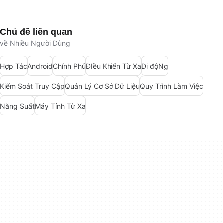
Chủ đề liên quan
về Nhiều Người Dùng
Hợp Tác
Android
Chính Phủ
ĐIều Khiển Từ Xa
Di độNg
Kiểm Soát Truy Cập
Quản Lý Cơ Sở Dữ Liệu
Quy Trình Làm Việc
Năng Suất
Máy Tính Từ Xa