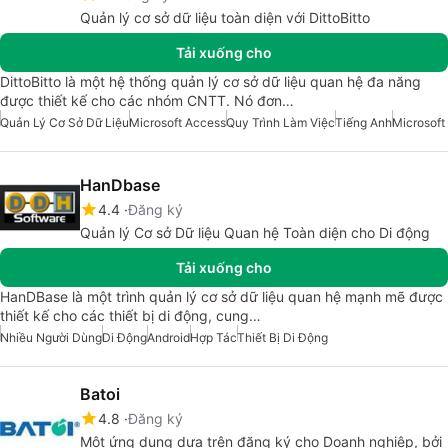
Quản lý cơ sở dữ liệu toàn diện với DittoBitto
Tải xuống cho
DittoBitto là một hệ thống quản lý cơ sở dữ liệu quan hệ đa năng
được thiết kế cho các nhóm CNTT. Nó đơn…
Quản Lý Cơ Sở Dữ Liệu
Microsoft Access
Quy Trình Làm Việc
Tiếng Anh
Microsoft
HanDbase
4.4
Đăng ký
Quản lý Cơ sở Dữ liệu Quan hệ Toàn diện cho Di động
Tải xuống cho
HanDBase là một trình quản lý cơ sở dữ liệu quan hệ mạnh mẽ được
thiết kế cho các thiết bị di động, cung…
Nhiều Người Dùng
Di Động
Android
Hợp Tác
Thiết Bị Di Động
Batoi
4.8
Đăng ký
Một ứng dụng dựa trên đăng ký cho Doanh nghiệp, bởi