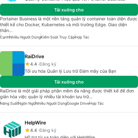
Tải xuống cho
Portainer Business là một nền tảng quản lý container toàn diện được
thiết kế cho Docker, Kubernetes và môi trường Edge. Giao diện
thân…
Cạnh
Nhiều Người Dùng
Kiểm Soát Truy Cập
Hợp Tác
RaiDrive
4.4
Đăng ký
Tối ưu hóa Quản lý Lưu trữ Đám mây của Bạn
Tải xuống cho
RaiDrive là một giải pháp phần mềm đa năng được thiết kế để đơn
giản hóa việc quản lý nhiều tài khoản lưu trữ…
Năng Suất
Ngôn Ngữ
Nhiều Người Dùng
Google Drive
Hợp Tác
HelpWire
4.4
Đăng ký
Hỗ trợ từ xa toàn diện với HelpWire