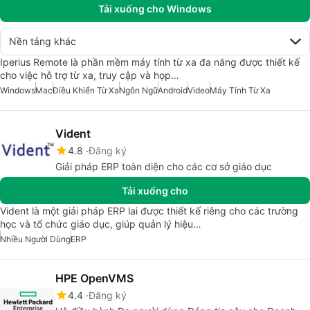
Tải xuống cho Windows
Nền tảng khác
Iperius Remote là phần mềm máy tính từ xa đa năng được thiết kế
cho việc hỗ trợ từ xa, truy cập và họp…
Windows
Mac
Điều Khiển Từ Xa
Ngôn Ngữ
Android
Video
Máy Tính Từ Xa
Vident
4.8
Đăng ký
Giải pháp ERP toàn diện cho các cơ sở giáo dục
Tải xuống cho
Vident là một giải pháp ERP lai được thiết kế riêng cho các trường
học và tổ chức giáo dục, giúp quản lý hiệu…
Nhiều Người Dùng
ERP
HPE OpenVMS
4.4
Đăng ký