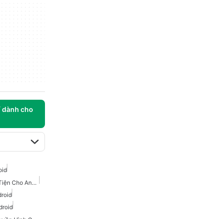
í dành cho
oid
Truyền Phát Đa Phương Tiện Cho Android
roid
droid