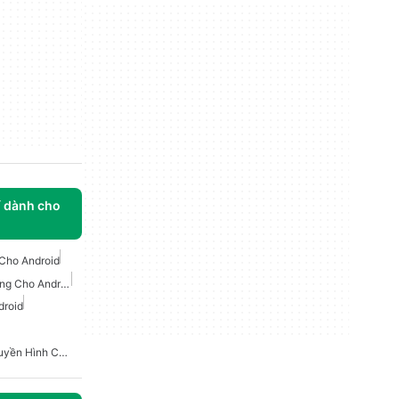
í dành cho
 Cho Android
Ứng Dụng Phim Lồng Tiếng Cho Android
droid
Phim Và Chương Trình Truyền Hình Cho Android