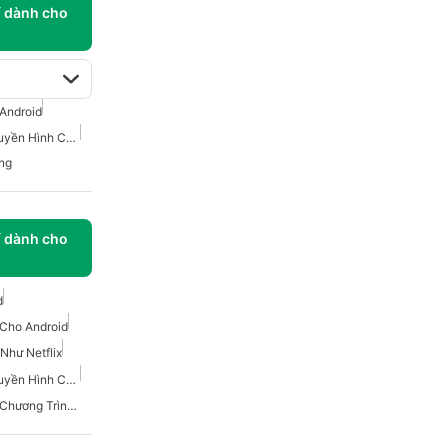
í dành cho
Android
Phim Và Chương Trình Truyền Hình Cho Android
ng
í dành cho
d
Cho Android
Như Netflix
Phim Và Chương Trình Truyền Hình Cho Android
Các Ứng Dụng Theo Dõi Chương Trình TV Và Phim.