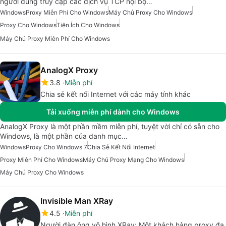
người dùng truy cập các dịch vụ TCP nội bộ…
Windows
Proxy Miễn Phí Cho Windows
Máy Chủ Proxy Cho Windows
Proxy Cho Windows
Tiện Ích Cho Windows
Máy Chủ Proxy Miễn Phí Cho Windows
AnalogX Proxy
3.8
Miễn phí
Chia sẻ kết nối Internet với các máy tính khác
Tải xuống miễn phí dành cho Windows
AnalogX Proxy là một phần mềm miễn phí, tuyệt vời chỉ có sẵn cho
Windows, là một phần của danh mục…
Windows
Proxy Cho Windows 7
Chia Sẻ Kết Nối Internet
Proxy Miễn Phí Cho Windows
Máy Chủ Proxy Mạng Cho Windows
Máy Chủ Proxy Cho Windows
Invisible Man XRay
4.5
Miễn phí
Người đàn ông vô hình XRay: Một khách hàng proxy đa