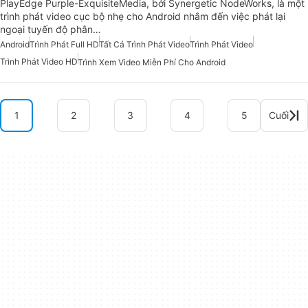
PlayEdge Purple-ExquisiteMedia, bởi Synergetic NodeWorks, là một
trình phát video cục bộ nhẹ cho Android nhắm đến việc phát lại
ngoại tuyến độ phân…
Android
Trình Phát Full HD
Tất Cả Trình Phát Video
Trình Phát Video
Trình Phát Video HD
Trình Xem Video Miễn Phí Cho Android
1
2
3
4
5
Cuối