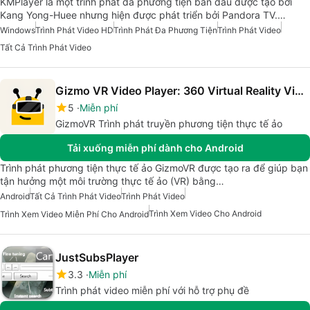
KMPlayer là một trình phát đa phương tiện ban đầu được tạo bởi
Kang Yong-Huee nhưng hiện được phát triển bởi Pandora TV.…
Windows
Trình Phát Video HD
Trình Phát Đa Phương Tiện
Trình Phát Video
Tất Cả Trình Phát Video
Gizmo VR Video Player: 360 Virtual Reality Videos
5
Miễn phí
GizmoVR Trình phát truyền phương tiện thực tế ảo
Tải xuống miễn phí dành cho Android
Trình phát phương tiện thực tế ảo GizmoVR được tạo ra để giúp bạn
tận hưởng một môi trường thực tế ảo (VR) bằng…
Android
Tất Cả Trình Phát Video
Trình Phát Video
Trình Xem Video Cho Android
Trình Xem Video Miễn Phí Cho Android
JustSubsPlayer
3.3
Miễn phí
Trình phát video miễn phí với hỗ trợ phụ đề