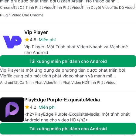
miễn phí được phát triển bởi Özkan Arslan. Nó thuộc danh…
Chrome
Tất Cả Trình Phát Video
Trình Phát Video
Trình Duyệt Video
Tốc Độ Video
Plugin Video Cho Chrome
Vip Player
4.5
Miễn phí
Vip Player: Một Trình phát Video Nhanh và Mạnh mẽ
cho Android
Tải xuống miễn phí dành cho Android
Vip Player là một ứng dụng đa phương tiện được phát triển bởi
Vipflix cung cấp một trình phát video nhanh và mạnh mẽ…
Android
Tất Cả Trình Phát Video
Trình Phát Video HD
Trình Phát Video
PlayEdge Purple-ExquisiteMedia
4.2
Miễn phí
<h2>PlayEdge Purple-ExquisiteMedia: một trình phát
Android nhẹ cho video HD</h2>
Tải xuống miễn phí dành cho Android