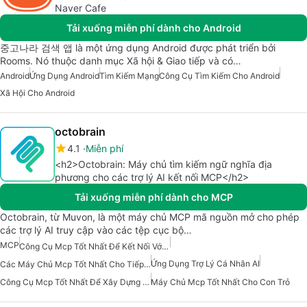
Naver Cafe
Tải xuống miễn phí dành cho Android
중고나라 검색 앱 là một ứng dụng Android được phát triển bởi
Rooms. Nó thuộc danh mục Xã hội & Giao tiếp và có…
Android
Ứng Dụng Android
Tìm Kiếm Mạng
Công Cụ Tìm Kiếm Cho Android
Xã Hội Cho Android
octobrain
4.1
Miễn phí
<h2>Octobrain: Máy chủ tìm kiếm ngữ nghĩa địa
phương cho các trợ lý AI kết nối MCP</h2>
Tải xuống miễn phí dành cho MCP
Octobrain, từ Muvon, là một máy chủ MCP mã nguồn mở cho phép
các trợ lý AI truy cập vào các tệp cục bộ…
MCP
Công Cụ Mcp Tốt Nhất Để Kết Nối Với Dữ Liệu
Ứng Dụng Trợ Lý Cá Nhân AI
Các Máy Chủ Mcp Tốt Nhất Cho Tiếp Thị Bán Hàng Doanh Nghiệp
Công Cụ Mcp Tốt Nhất Để Xây Dựng Các Tác Nhân Ai
Máy Chủ Mcp Tốt Nhất Cho Con Trỏ