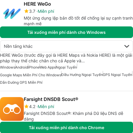
HERE WeGo
3.7
Miễn phí
Một ứng dụng lập bản đồ tốt để chống lại sự cạnh tranh
mạnh mẽ
Tải xuống miễn phí dành cho Windows
Nền tảng khác
HERE WeGo (trước đây gọi là HERE Maps và Nokia HERE) là một giải
pháp thay thế chắc chắn cho cả Apple và…
Windows
Android
iPhone
Web Apps
Ngoại Tuyến
Điều Hướng Ngoại Tuyến
GPS Ngoại Tuyến
Google Maps Miễn Phí Cho Windows
Dẫn Đường GPS Miễn Phí
Farsight DNSDB Scout®
4.2
Miễn phí
Farsight DNSDB Scout®: Khám phá Dữ liệu DNS dễ
dàng
Tải xuống miễn phí dành cho Chrome