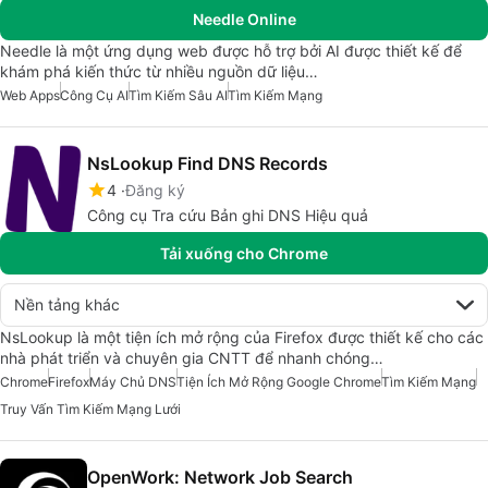
Needle Online
Needle là một ứng dụng web được hỗ trợ bởi AI được thiết kế để
khám phá kiến thức từ nhiều nguồn dữ liệu…
Web Apps
Công Cụ AI
Tìm Kiếm Sâu AI
Tìm Kiếm Mạng
NsLookup Find DNS Records
4
Đăng ký
Công cụ Tra cứu Bản ghi DNS Hiệu quả
Tải xuống cho Chrome
Nền tảng khác
NsLookup là một tiện ích mở rộng của Firefox được thiết kế cho các
nhà phát triển và chuyên gia CNTT để nhanh chóng…
Chrome
Firefox
Máy Chủ DNS
Tiện Ích Mở Rộng Google Chrome
Tìm Kiếm Mạng
Truy Vấn Tìm Kiếm Mạng Lưới
OpenWork: Network Job Search