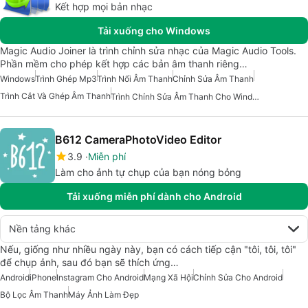
Kết hợp mọi bản nhạc
Tải xuống cho Windows
Magic Audio Joiner là trình chỉnh sửa nhạc của Magic Audio Tools.
Phần mềm cho phép kết hợp các bản âm thanh riêng…
Windows
Trình Ghép Mp3
Trình Nối Âm Thanh
Chỉnh Sửa Âm Thanh
Trình Cắt Và Ghép Âm Thanh
Trình Chỉnh Sửa Âm Thanh Cho Windows
B612 CameraPhotoVideo Editor
3.9
Miễn phí
Làm cho ảnh tự chụp của bạn nóng bỏng
Tải xuống miễn phí dành cho Android
Nền tảng khác
Nếu, giống như nhiều ngày này, bạn có cách tiếp cận "tôi, tôi, tôi"
để chụp ảnh, sau đó bạn sẽ thích ứng…
Android
iPhone
Instagram Cho Android
Mạng Xã Hội
Chỉnh Sửa Cho Android
Bộ Lọc Âm Thanh
Máy Ảnh Làm Đẹp