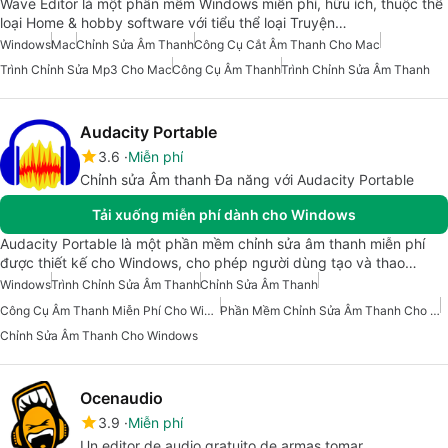
Wave Editor là một phần mềm Windows miễn phí, hữu ích, thuộc thể
loại Home & hobby software với tiểu thể loại Truyện…
Windows
Mac
Chỉnh Sửa Âm Thanh
Công Cụ Cắt Âm Thanh Cho Mac
Trình Chỉnh Sửa Mp3 Cho Mac
Công Cụ Âm Thanh
Trình Chỉnh Sửa Âm Thanh
Audacity Portable
3.6
Miễn phí
Chỉnh sửa Âm thanh Đa năng với Audacity Portable
Tải xuống miễn phí dành cho Windows
Audacity Portable là một phần mềm chỉnh sửa âm thanh miễn phí
được thiết kế cho Windows, cho phép người dùng tạo và thao…
Windows
Trình Chỉnh Sửa Âm Thanh
Chỉnh Sửa Âm Thanh
Công Cụ Âm Thanh Miễn Phí Cho Windows
Phần Mềm Chỉnh Sửa Âm Thanh Cho Windows 7
Chỉnh Sửa Âm Thanh Cho Windows
Ocenaudio
3.9
Miễn phí
Un editor de audio gratuito de armas tomar