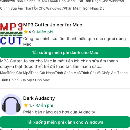
Windows
Bộ Trộn Nhạc Cho Windows
Trình Chỉnh Sửa Âm Thanh Cho Windows
Chỉnh Sửa Âm Thanh
Dj Cho Windows 7
Phần Mềm Trộn Nhạc DJ
MP3 Cutter Joiner for Mac
4.9
Miễn phí
Công cụ chỉnh sửa âm thanh hiệu quả cho người dùng
Mac
Tải xuống miễn phí dành cho Mac
MP3 Cutter Joiner cho Mac là một tiện ích chỉnh sửa âm thanh
chuyên biệt được thiết kế để thao tác liền mạch các…
Mac
Trình Cắt Mp3
Trình Cắt Nhạc
Trình Ghép Mp3
Trình Cắt Và Ghép Âm Thanh
Trình Chỉnh Sửa Mp3 Cho Mac
Dark Audacity
4.7
Miễn phí
Phiên bản nâng cao hơn của Audacity
Tải xuống miễn phí dành cho Windows