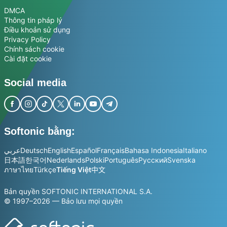
DMCA
Thông tin pháp lý
Điều khoản sử dụng
Privacy Policy
Chính sách cookie
Cài đặt cookie
Social media
Softonic bằng:
عربي
Deutsch
English
Español
Français
Bahasa Indonesia
Italiano
日本語
한국어
Nederlands
Polski
Português
Русский
Svenska
ภาษาไทย
Türkçe
Tiếng Việt
中文
Bản quyền SOFTONIC INTERNATIONAL S.A.
© 1997–2026 — Bảo lưu mọi quyền