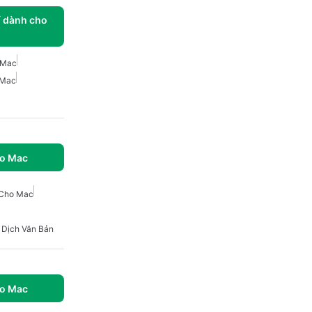
í dành cho
 Mac
 Mac
ho Mac
 Cho Mac
h Dịch Văn Bản
ho Mac