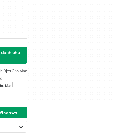
í dành cho
nh Dịch Cho Mac
ac
Cho Mac
 Windows