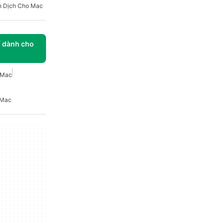
h Dịch Cho Mac
í dành cho
 Mac
 Mac