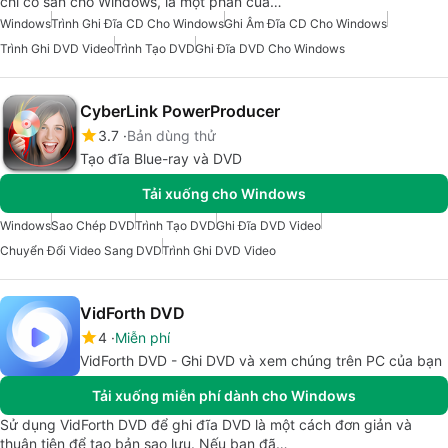
chỉ có sẵn cho Windows, là một phần của…
Windows
Trình Ghi Đĩa CD Cho Windows
Ghi Âm Đĩa CD Cho Windows
Trình Ghi DVD Video
Trình Tạo DVD
Ghi Đĩa DVD Cho Windows
CyberLink PowerProducer
3.7
Bản dùng thử
Tạo đĩa Blue-ray và DVD
Tải xuống cho Windows
Windows
Sao Chép DVD
Trình Tạo DVD
Ghi Đĩa DVD Video
Chuyển Đổi Video Sang DVD
Trình Ghi DVD Video
VidForth DVD
4
Miễn phí
VidForth DVD - Ghi DVD và xem chúng trên PC của bạn
Tải xuống miễn phí dành cho Windows
Sử dụng VidForth DVD để ghi đĩa DVD là một cách đơn giản và
thuận tiện để tạo bản sao lưu. Nếu bạn đã…