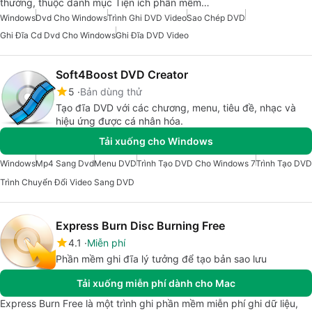
thường, thuộc danh mục Tiện ích phần mềm…
Windows
Dvd Cho Windows
Trình Ghi DVD Video
Sao Chép DVD
Ghi Đĩa Cd Dvd Cho Windows
Ghi Đĩa DVD Video
Soft4Boost DVD Creator
5
Bản dùng thử
Tạo đĩa DVD với các chương, menu, tiêu đề, nhạc và
hiệu ứng được cá nhân hóa.
Tải xuống cho Windows
Windows
Mp4 Sang Dvd
Menu DVD
Trình Tạo DVD Cho Windows 7
Trình Tạo DVD
Trình Chuyển Đổi Video Sang DVD
Express Burn Disc Burning Free
4.1
Miễn phí
Phần mềm ghi đĩa lý tưởng để tạo bản sao lưu
Tải xuống miễn phí dành cho Mac
Express Burn Free là một trình ghi phần mềm miễn phí ghi dữ liệu,