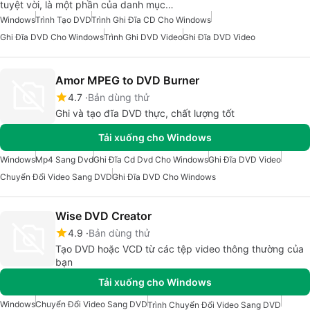
tuyệt vời, là một phần của danh mục…
Windows
Trình Tạo DVD
Trình Ghi Đĩa CD Cho Windows
Ghi Đĩa DVD Cho Windows
Trình Ghi DVD Video
Ghi Đĩa DVD Video
Amor MPEG to DVD Burner
4.7
Bản dùng thử
Ghi và tạo đĩa DVD thực, chất lượng tốt
Tải xuống cho Windows
Windows
Mp4 Sang Dvd
Ghi Đĩa Cd Dvd Cho Windows
Ghi Đĩa DVD Video
Chuyển Đổi Video Sang DVD
Ghi Đĩa DVD Cho Windows
Wise DVD Creator
4.9
Bản dùng thử
Tạo DVD hoặc VCD từ các tệp video thông thường của
bạn
Tải xuống cho Windows
Windows
Chuyển Đổi Video Sang DVD
Trình Chuyển Đổi Video Sang DVD