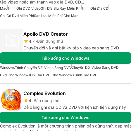
tệp video hoặc âm thanh vào đĩa DVD, CD…
Mac
Trình Ghi DVD Video
Ghi Đĩa Blu Ray Miễn Phí
Trình Ghi Đĩa CD
Ghi Cd Dvd Miễn Phí
Sao Lưu Miễn Phí Cho Mac
Apollo DVD Creator
4.7
Bản dùng thử
Chuyển đổi và ghi bất kỳ tệp video nào sang DVD
Tải xuống cho Windows
Windows
Chuyển Đổi Video Sang DVD
Trình Chuyển Đổi Video Sang DVD
Dvd Cho Windows
Ghi Đĩa DVD Cho Windows
Trình Tạo DVD
Complex Evolution
4
Bản dùng thử
Dễ dàng ghi đĩa CD và DVD với tiện ích tiện dụng này
Tải xuống cho Windows
Complex Evolution là một chương trình phiên bản dùng thử, đẹp mắt