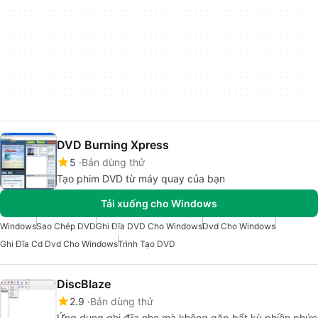
DVD Burning Xpress
5
Bản dùng thử
Tạo phim DVD từ máy quay của bạn
Tải xuống cho Windows
Windows
Sao Chép DVD
Ghi Đĩa DVD Cho Windows
Dvd Cho Windows
Ghi Đĩa Cd Dvd Cho Windows
Trình Tạo DVD
DiscBlaze
2.9
Bản dùng thử
Ứng dụng ghi đĩa nhẹ mà không gặp bất kỳ phiền phức