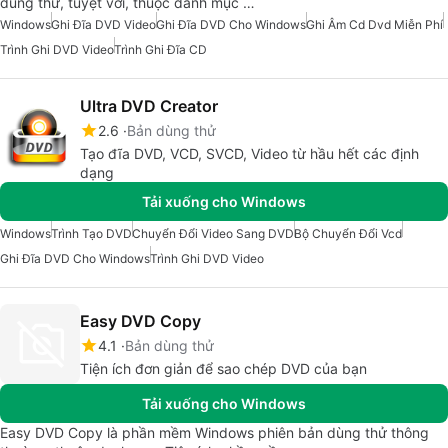
dùng thử, tuyệt vời, thuộc danh mục …
Windows
Ghi Đĩa DVD Video
Ghi Đĩa DVD Cho Windows
Ghi Âm Cd Dvd Miễn Phí
Trình Ghi DVD Video
Trình Ghi Đĩa CD
Ultra DVD Creator
2.6
Bản dùng thử
Tạo đĩa DVD, VCD, SVCD, Video từ hầu hết các định
dạng
Tải xuống cho Windows
Windows
Trình Tạo DVD
Chuyển Đổi Video Sang DVD
Bộ Chuyển Đổi Vcd
Ghi Đĩa DVD Cho Windows
Trình Ghi DVD Video
Easy DVD Copy
4.1
Bản dùng thử
Tiện ích đơn giản để sao chép DVD của bạn
Tải xuống cho Windows
Easy DVD Copy là phần mềm Windows phiên bản dùng thử thông