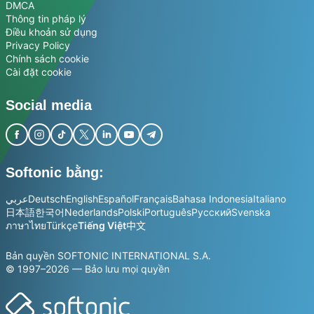
DMCA
Thông tin pháp lý
Điều khoản sử dụng
Privacy Policy
Chính sách cookie
Cài đặt cookie
Social media
Softonic bằng:
عربي
Deutsch
English
Español
Français
Bahasa Indonesia
Italiano
日本語
한국어
Nederlands
Polski
Português
Русский
Svenska
ภาษาไทย
Türkçe
Tiếng Việt
中文
Bản quyền SOFTONIC INTERNATIONAL S.A.
© 1997–2026 — Bảo lưu mọi quyền