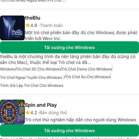
Trò Chơi Nhiều Người Miễn Phí Cho Windows
theBlu
4.6
Thanh toán
Một trò chơi phiên bản đầy đủ cho Windows‚ được phát
triển bởi Wevr Inc.
Tải xuống cho Windows
theBlu là một chương trình đa nền tảng phiên bản đầy đủ (cũng có
sẵn cho Mac), thuộc thể loại Trò chơi và đã…
Windows
Trò Chơi 3D Cho Windows
Trò Chơi Demo Cho Windows
Trò Chơi Ảo Cho Windows
Trò Chơi Ngoại Tuyến Cho Windows 7
Trình Giả Lập Trò Chơi Cho Windows
Spin and Play
4.2
Bản dùng thử
Trò chơi thử nghiệm hấp dẫn cho người dùng Windows
Tải xuống cho Windows