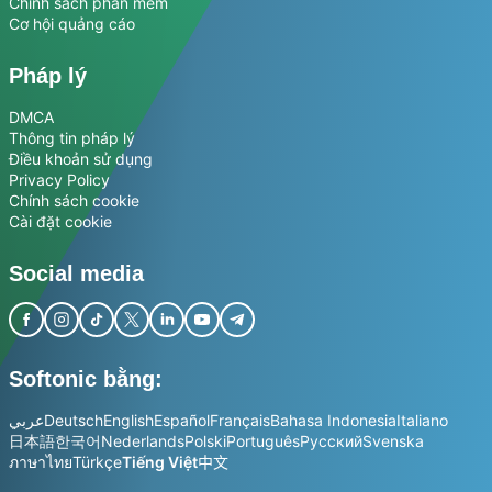
Chính sách phần mềm
Cơ hội quảng cáo
Pháp lý
DMCA
Thông tin pháp lý
Điều khoản sử dụng
Privacy Policy
Chính sách cookie
Cài đặt cookie
Social media
Softonic bằng:
عربي
Deutsch
English
Español
Français
Bahasa Indonesia
Italiano
日本語
한국어
Nederlands
Polski
Português
Русский
Svenska
ภาษาไทย
Türkçe
Tiếng Việt
中文