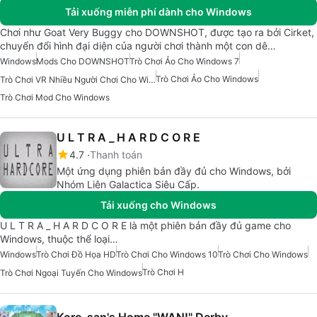
Tải xuống miễn phí dành cho Windows
Chơi như Goat Very Buggy cho DOWNSHOT, được tạo ra bởi Cirket,
chuyển đổi hình đại diện của người chơi thành một con dê…
Windows
Mods Cho DOWNSHOT
Trò Chơi Ảo Cho Windows 7
Trò Chơi Ảo Cho Windows
Trò Chơi VR Nhiều Người Chơi Cho Windows
Trò Chơi Mod Cho Windows
U L T R A _ H A R D C O R E
4.7
Thanh toán
Một ứng dụng phiên bản đầy đủ cho Windows, bởi
Nhóm Liên Galactica Siêu Cấp.
Tải xuống cho Windows
U L T R A _ H A R D C O R E là một phiên bản đầy đủ game cho
Windows, thuộc thể loại…
Windows
Trò Chơi Đồ Họa HD
Trò Chơi Cho Windows 10
Trò Chơi Cho Windows
Trò Chơi H
Trò Chơi Ngoại Tuyến Cho Windows