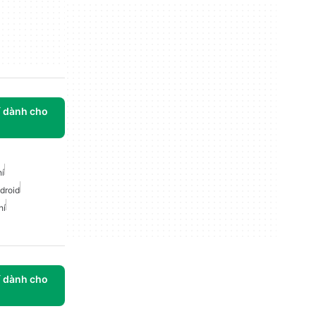
í dành cho
hí
droid
hí
í dành cho