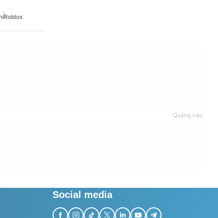
hí
Roblox
Social media