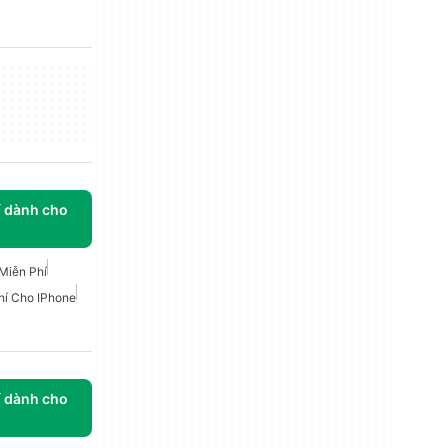
í dành cho
 Miễn Phí
Phí Cho IPhone
í dành cho